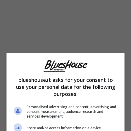
blueshouse.it asks for your consent to
use your personal data for the following
L’uscita ha visto anche
la partecipazione di
purposes:
Cristian Babalus
, che a quanto pare
è il
Personalised advertising and content, advertising and
fidanzato ufficiale di Chanel
. Lui è un noto
content measurement, audience research and
services development
influencer su TikTok e gestisce un negozio di
Store and/or access information on a device