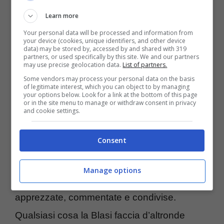
abbigliamento per bambini in via Tuscolana,
Learn more
a Roma. Teatro di questa felice uscita è stato
Your personal data will be processed and information from
il Museum of Dreamer, situato proprio nella
your device (cookies, unique identifiers, and other device
data) may be stored by, accessed by and shared with 319
Capitale. Ebbene, la ex presentatrice di
partners, or used specifically by this site. We and our partners
may use precise geolocation data.
List of partners.
Mediaset è apparsa contentissima. Lei fa
Some vendors may process your personal data on the basis
of legitimate interest, which you can object to by managing
sempre intravedere un piglio molto giovanile,
your options below. Look for a link at the bottom of this page
or in the site menu to manage or withdraw consent in privacy
sia per atteggiamenti che per abbigliamento.
and cookie settings.
Consent
Gli scatti e le storie realizzate in questo
frangente sono finite tutte quante sui social e
Manage options
sono in tantissimi ad averle guardate,
apprezzate, commentate e condivise.
Qualsiasi cosa la Blasi faccia d’altronde