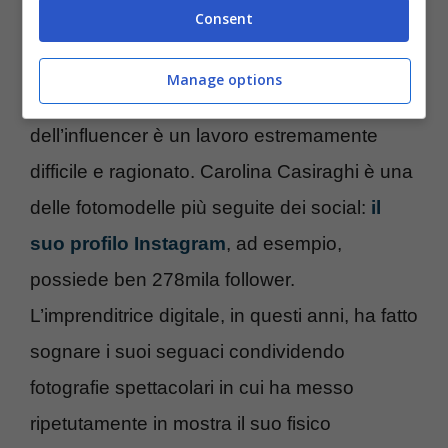
Consent
Manage options
In un mondo così complesso, anche quello
dell’influencer è un lavoro estremamente
difficile e ragionato. Carolina Casiraghi è una
delle fotomodelle più seguite dei social:
il
suo profilo Instagram
, ad esempio,
possiede ben 278mila follower.
L’imprenditrice digitale, in questi anni, ha fatto
sognare i suoi seguaci condividendo
fotografie spettacolari in cui ha messo
ripetutamente in mostra il suo fisico