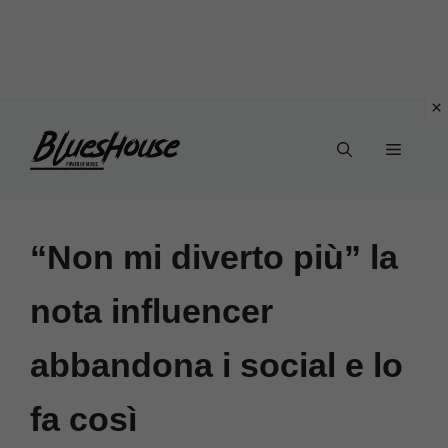
Vai
Menu
al
contenuto
“Non mi diverto più” la
nota influencer
abbandona i social e lo
fa così