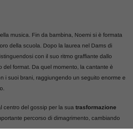
nella musica. Fin da bambina, Noemi si è formata
oro della scuola. Dopo la laurea nel Dams di
tinguendosi con il suo ritmo graffiante dallo
to del format. Da quel momento, la cantante è
on i suoi brani, raggiungendo un seguito enorme e
o.
a al centro del gossip per la sua
trasformazione
importante percorso di dimagrimento, cambiando