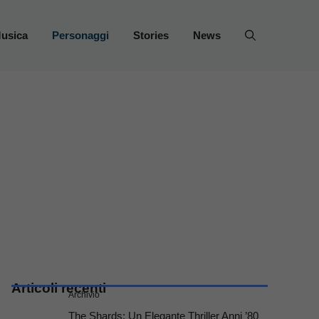
usica
Personaggi
Stories
News
Articoli recenti
Archivio
The Shards: Un Elegante Thriller Anni ’80