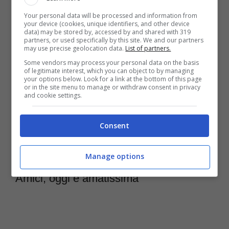
Your personal data will be processed and information from
forte, la conduttrice ha anche partecipato alle
your device (cookies, unique identifiers, and other device
data) may be stored by, accessed by and shared with 319
nozze dell’ex allieva di
Amici
e in più
partners, or used specifically by this site. We and our partners
may use precise geolocation data.
List of partners.
occasioni l’ha invitata nel famoso talento
Some vendors may process your personal data on the basis
of legitimate interest, which you can object to by managing
show. Di recente è tornata in studio per
your options below. Look for a link at the bottom of this page
or in the site menu to manage or withdraw consent in privacy
promuovere il suo nuovo album e come
and cookie settings.
sempre ha incantato tutti con la sua
Consent
splendida voce.
Manage options
Annalisa, un incredibile successo dopo
Amici, oggi è amatissima