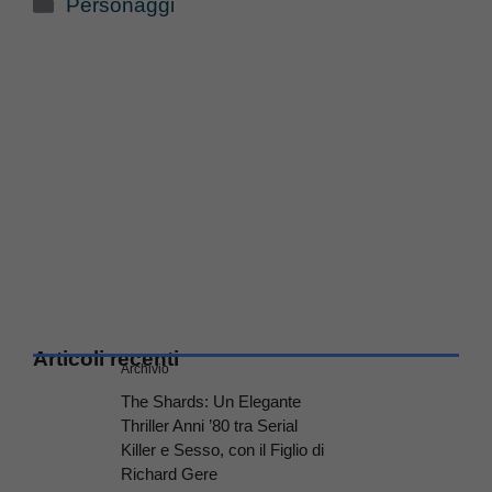
Categorie
Personaggi
Articoli recenti
Archivio
The Shards: Un Elegante
Thriller Anni ’80 tra Serial
Killer e Sesso, con il Figlio di
Richard Gere