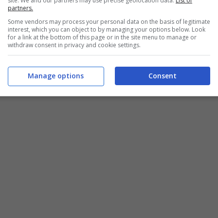
site. We and our partners may use precise geolocation data.
List of
partners.
Some vendors may process your personal data on the basis of legitimate
interest, which you can object to by managing your options below. Look
for a link at the bottom of this page or in the site menu to manage or
withdraw consent in privacy and cookie settings.
Manage options
Consent