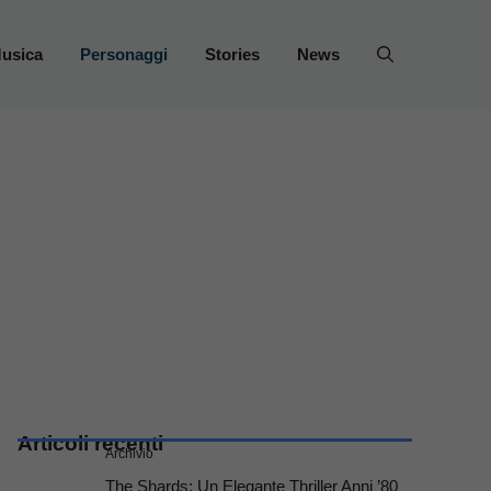
usica
Personaggi
Stories
News
Articoli recenti
Archivio
The Shards: Un Elegante Thriller Anni ’80