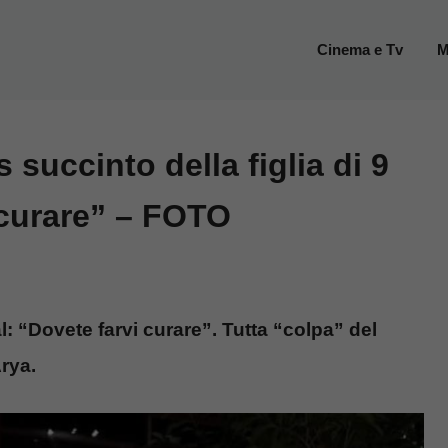
Cinema e Tv
M
s succinto della figlia di 9
i curare” – FOTO
al: “Dovete farvi curare”. Tutta “colpa” del
Arya.