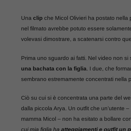
Una
clip
che Micol Olivieri ha postato nella pi
nel filmato avrebbe potuto essere solament
volevasi dimostrare, a scatenarsi contro que
Prima uno sguardo ai fatti. Nel video non si 
una bachata con la figlia
. I due, che forma
sembrano estremamente concentrati nella 
Ciò su cui si è concentrata una parte del web
dalla piccola Arya. Un outfit che un’utente 
mamma Micol – non ha esitato a bollare con t
cui mia figlia ha
atteggiamenti e outfit un 