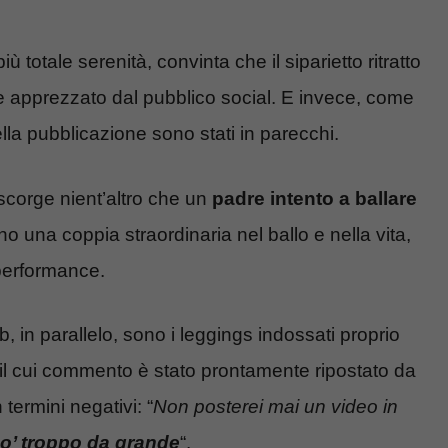
ù totale serenità, convinta che il siparietto ritratto
e apprezzato dal pubblico social. E invece, come
lla pubblicazione sono stati in parecchi.
scorge nient’altro che un
padre intento a ballare
no una coppia straordinaria nel ballo e nella vita,
performance.
, in parallelo, sono i leggings indossati proprio
– il cui commento è stato prontamente ripostato da
ermini negativi: “
Non posterei mai un video in
po’ troppo da grande
“.