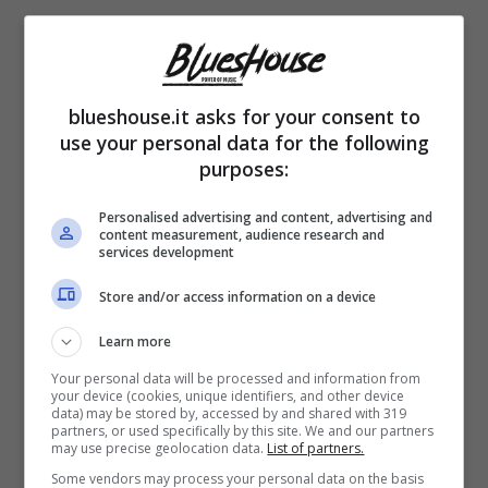
blueshouse.it asks for your consent to
use your personal data for the following
purposes:
Non ha riempito i suoi ammiratori di
Personalised advertising and content, advertising and
content measurement, audience research and
Instagram stories
, come è solita fare nei
services development
giorni in cui gli impegni lavorativi vengono
Store and/or access information on a device
meno. Ciò nonostante, Michelle Hunziker
Learn more
non ha mancato di regalare ai suoi fan delle
Your personal data will be processed and information from
your device (cookies, unique identifiers, and other device
confessioni inedite. Confessioni che, agli
data) may be stored by, accessed by and shared with 319
partners, or used specifically by this site. We and our partners
occhi di molti, contenevano velati riferimenti
may use precise geolocation data.
List of partners.
all’affaire “Carollo”.
Some vendors may process your personal data on the basis