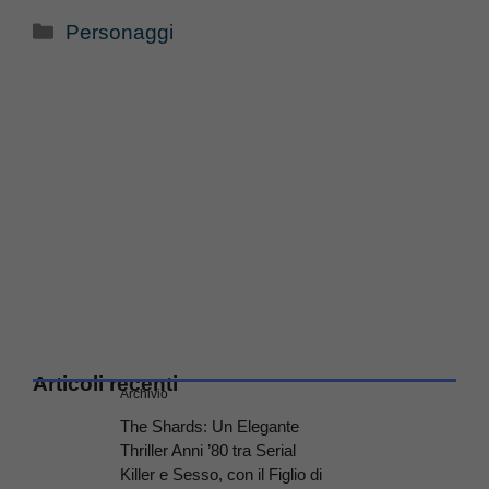
Categorie
Personaggi
Articoli recenti
Archivio
The Shards: Un Elegante
Thriller Anni ’80 tra Serial
Killer e Sesso, con il Figlio di