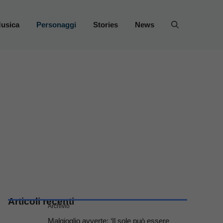
usica
Personaggi
Stories
News
Articoli recenti
Archivio
Malgioglio avverte: ‘Il sole può essere