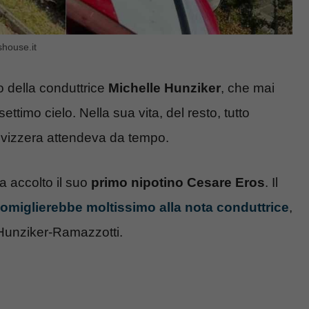
shouse.it
 della conduttrice
Michelle Hunziker
, che mai
timo cielo. Nella sua vita, del resto, tutto
svizzera attendeva da tempo.
a accolto il suo
primo nipotino Cesare Eros
. Il
omiglierebbe moltissimo alla nota conduttrice
,
a Hunziker-Ramazzotti.