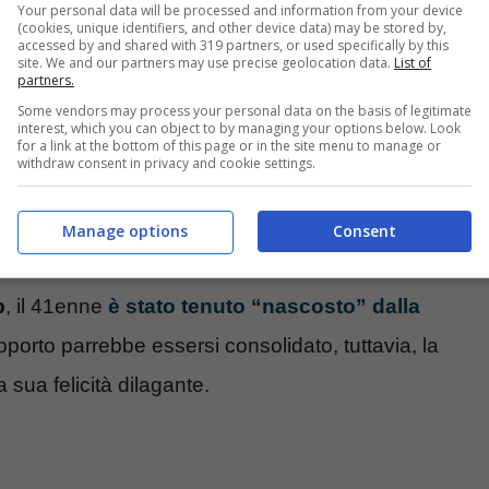
Your personal data will be processed and information from your device
(cookies, unique identifiers, and other device data) may be stored by,
accessed by and shared with 319 partners, or used specifically by this
site. We and our partners may use precise geolocation data.
List of
partners.
ro – Blueshouse.it
Some vendors may process your personal data on the basis of legitimate
interest, which you can object to by managing your options below. Look
for a link at the bottom of this page or in the site menu to manage or
ita di Michelle Hunziker si è affacciato un nuovo
withdraw consent in privacy and cookie settings.
cuore, a distanza di oltre un anno dalla
Manage options
Consent
andro Carollo
.
p
, il 41enne
è stato tenuto “nascosto” dalla
apporto parrebbe essersi consolidato, tuttavia, la
sua felicità dilagante.