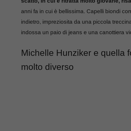
scatto, in cui è ritratta molto giovane, ris
anni fa in cui è bellissima. Capelli biondi c
indietro, impreziosita da una piccola treccin
indossa un paio di jeans e una canottiera vi
Michelle Hunziker e quella fo
molto diverso