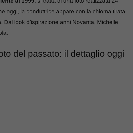
alente al 1999
: si tratta di una foto realizzata 24
ome oggi, la conduttrice appare con la chioma tirata
a. Dal look d’ispirazione anni Novanta, Michelle
ola.
to del passato: il dettaglio oggi