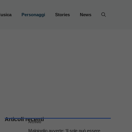
usica
Personaggi
Stories
News
Articoli recenti
Archivio
Malgioglio avverte: ‘Il sole può essere