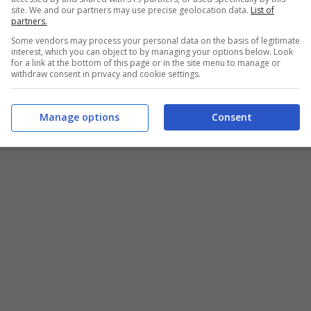
site. We and our partners may use precise geolocation data.
List of
partners.
Some vendors may process your personal data on the basis of legitimate
interest, which you can object to by managing your options below. Look
for a link at the bottom of this page or in the site menu to manage or
withdraw consent in privacy and cookie settings.
Manage options
Consent