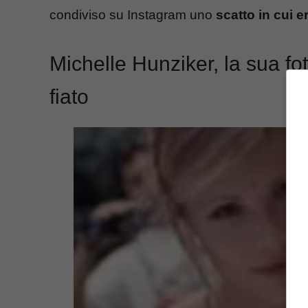
condiviso su Instagram uno
scatto in cui 
Michelle Hunziker, la sua fo
fiato