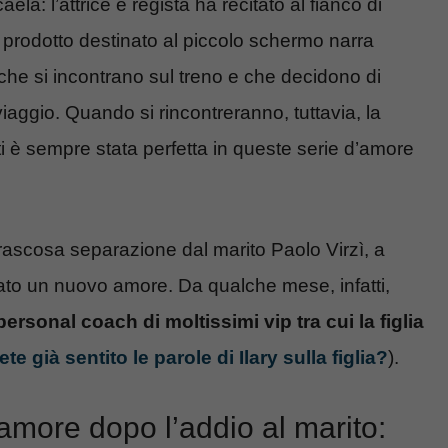
aela: l’attrice e regista ha recitato al fianco di
l prodotto destinato al piccolo schermo narra
he si incontrano sul treno e che decidono di
iaggio. Quando si rincontreranno, tuttavia, la
 è sempre stata perfetta in queste serie d’amore
rrascosa separazione dal marito Paolo Virzì, a
ato un nuovo amore. Da qualche mese, infatti,
personal coach di moltissimi vip tra cui la figlia
ete già sentito le parole di Ilary sulla figlia?
).
more dopo l’addio al marito: