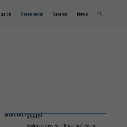
usica
Personaggi
Stories
News
Articoli recenti
Archivio
Malgioglio avverte: ‘Il sole può essere