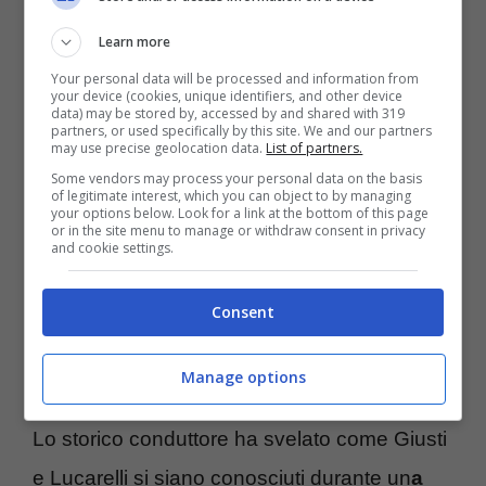
Esibitosi nei panni di ballerino per una notte,
Learn more
il conduttore ha danzato davanti a una sua
Your personal data will be processed and information from
ex fiamma: stiamo parlando di Selvaggia
your device (cookies, unique identifiers, and other device
data) may be stored by, accessed by and shared with 319
partners, or used specifically by this site. We and our partners
Lucarelli con cui ha fatto coppia per alcuni
may use precise geolocation data.
List of partners.
anni. Conosciutisi nel 1997, i due sono stati
Some vendors may process your personal data on the basis
of legitimate interest, which you can object to by managing
molto uniti, per poi dirsi addio e non vedersi
your options below. Look for a link at the bottom of this page
or in the site menu to manage or withdraw consent in privacy
and cookie settings.
più per anni.
Consent
Durante la puntata, a rivelare un
retroscena
inaspettato sull’ex coppia è stato Teo
Manage options
Mammucari
, tra i concorrenti rimasti in gara.
Lo storico conduttore ha svelato come Giusti
e Lucarelli si siano conosciuti durante un
a