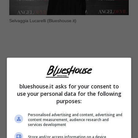
Selvaggia Lucarelli (Blueshouse.it)
blueshouse.it asks for your consent to
use your personal data for the following
purposes:
Personalised advertising and content, advertising and
content measurement, audience research and
Nell’ultima puntata di “Ballando con le Stelle”,
services development
Max Giusti ha catalizzato l’attenzione.
Store and/or access information on a device