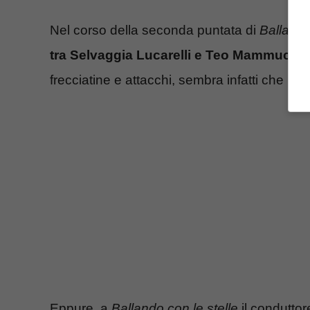
Nel corso della seconda puntata di
Ballando
tra
Selvaggia Lucarelli e Teo Mammuccar
frecciatine e attacchi, sembra infatti che la 
Eppure, a
Ballando con le stelle
il condutto