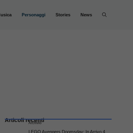
usica
Personaggi
Stories
News
Articoli recenti
Archivio
LEGO Avengers Doomsday: In Arrivo 4