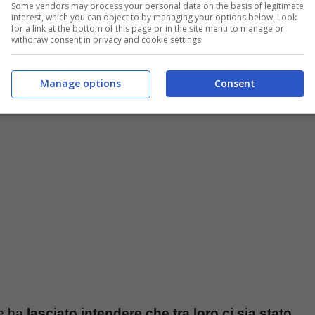
Some vendors may process your personal data on the basis of legitimate
interest, which you can object to by managing your options below. Look
for a link at the bottom of this page or in the site menu to manage or
 con le stelle
c’è stato un
altro battibecco
withdraw consent in privacy and cookie settings.
i
. Anche in passato i due si sono lanciati
reciproca antipatia sia nata molto tempo fa.
Manage options
Consent
re ha
lasciato intendere che tra loro ci sia stato