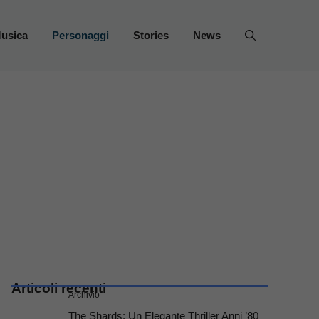
usica
Personaggi
Stories
News
Articoli recenti
Archivio
The Shards: Un Elegante Thriller Anni ’80