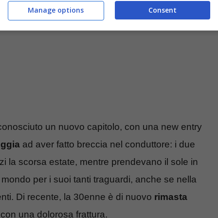
Manage options
Consent
onosciuto un nuovo capitolo, con una new entry
oggia
ad aver fatto breccia nel conduttore: i due
zzi la scorsa estate, mentre prendevano il sole in
 mondo per i suoi tanti traguardi, anche se nella
denti. Di recente, la 30enne è di nuovo
rimasta
i con una dolorosa frattura.