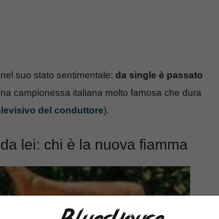
el suo stato sentimentale:
da single è passato
n una campionessa italiana molto famosa che dura
elevisivo del conduttore
).
da lei: chi è la nuova fiamma