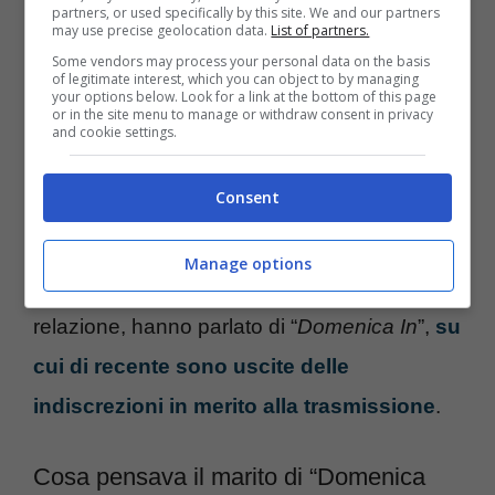
affetto e la loro fiducia. La Venier, che da
partners, or used specifically by this site. We and our partners
may use precise geolocation data.
List of partners.
anni è tra i volti noti più stimati e apprezzati
Some vendors may process your personal data on the basis
of legitimate interest, which you can object to by managing
della televisione italiana, adesso vive
your options below. Look for a link at the bottom of this page
or in the site menu to manage or withdraw consent in privacy
felicemente la sua
storia d’amore
con
and cookie settings.
Nicola e, nonostante alcuni momenti duri, il
Consent
loro amore ha vinto su tutto. Insieme qualche
tempo fa hanno rilasciato
un’intervista al
Manage options
Corriere della Sera
e, oltre della loro
relazione, hanno parlato di “
Domenica In
”,
su
cui di recente sono uscite delle
indiscrezioni in merito alla trasmissione
.
Cosa pensava il marito di “Domenica