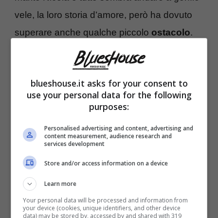
vele, la loro storia d’amore, però ha dovuto
superare anche qualche piccolo
ostacolo
.
Prima che le cose andassero per il verso
giusto, la conduttrice di “
Domenica In
” ha
blueshouse.it asks for your consent to
dovuto conquistarsi l’
affetto
e l’
amore
di
use your personal data for the following
Nicola
, ma ha anche dovuto lottare per
purposes:
guadagnarsi la fiducia di quelli che erano
Personalised advertising and content, advertising and
content measurement, audience research and
accanto a lui
.
services development
Store and/or access information on a device
Non è stata sin da subito accettata Mara
Learn more
Venier da chi era vicino al marito, ma dopo
Your personal data will be processed and information from
tempo è riuscita a conquistare anche il loro
your device (cookies, unique identifiers, and other device
data) may be stored by, accessed by and shared with 319