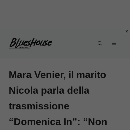
Vai
Menu
al
contenuto
Mara Venier, il marito
Nicola parla della
trasmissione
“Domenica In”: “Non