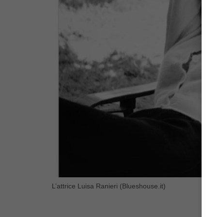
L’attrice Luisa Ranieri (Blueshouse.it)