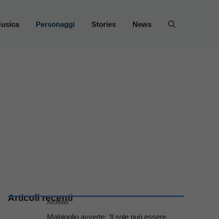
usica
Personaggi
Stories
News
Articoli recenti
Archivio
Malgioglio avverte: ‘Il sole può essere