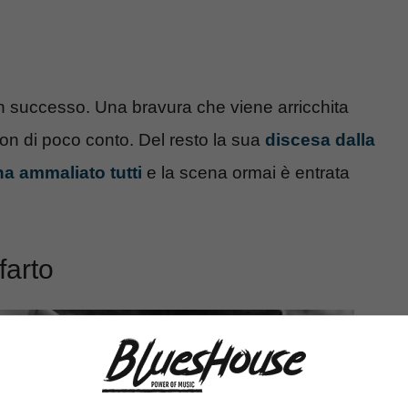
n successo. Una bravura che viene arricchita
non di poco conto. Del resto la sua
discesa dalla
a ammaliato tutti
e la scena ormai è entrata
farto