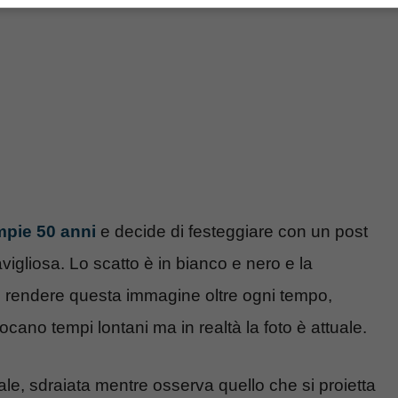
mpie 50 anni
e decide di festeggiare con un post
gliosa. Lo scatto è in bianco e nero e la
nel rendere questa immagine oltre ogni tempo,
ocano tempi lontani ma in realtà la foto è attuale.
ale, sdraiata mentre osserva quello che si proietta