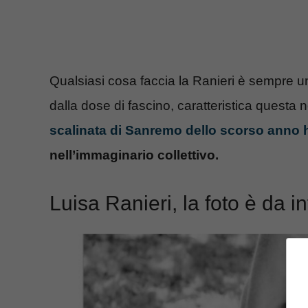
Qualsiasi cosa faccia la Ranieri è sempre u
dalla dose di fascino, caratteristica questa 
scalinata di Sanremo dello scorso anno h
nell’immaginario collettivo.
Luisa Ranieri, la foto è da in