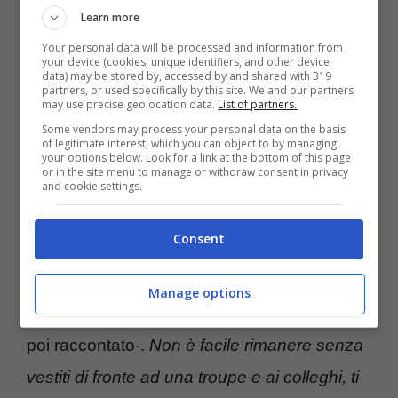
Learn more
Difficile dire se
È stata la mano di Dio
sia
Your personal data will be processed and information from
your device (cookies, unique identifiers, and other device
stato il film che l’ha consacrata, se ancora ce
data) may be stored by, accessed by and shared with 319
partners, or used specifically by this site. We and our partners
ne fosse stato bisogno. Sicuramente ha
may use precise geolocation data.
List of partners.
aperto all’attrice una nuova fase della
Some vendors may process your personal data on the basis
of legitimate interest, which you can object to by managing
your options below. Look for a link at the bottom of this page
carriera. La pellicola ha messo a dura prova
or in the site menu to manage or withdraw consent in privacy
and cookie settings.
Luisa Ranieri che ad un certo punto ha
dovuto affrontare la preparazione ad una
Consent
scena di nudo integrale.
Manage options
“
Mi sono vergognata come una ladra
– ha
poi raccontato-.
Non è facile rimanere senza
vestiti di fronte ad una troupe e ai colleghi, ti