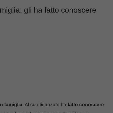
miglia: gli ha fatto conoscere
n famiglia
. Al suo fidanzato ha
fatto conoscere