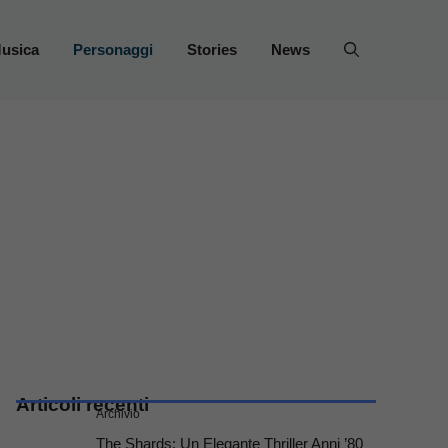
usica
Personaggi
Stories
News
Articoli recenti
Archivio
The Shards: Un Elegante Thriller Anni ’80