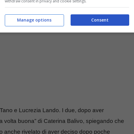
withdraw consent in privacy and cookie settings.
eshouse.it)
Manage options
Consent
o Tano e Lucrezia Lando. I due, dopo aver
“La volta buona” di Caterina Balivo, spiegando che
nno anche rivelato di aver deciso dopo poche