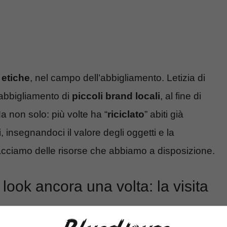
 etiche
, nel campo dell’abbigliamento. Letizia di
 abbigliamento di
piccoli brand locali
, al fine di
non solo: più volte ha “
riciclato
” abiti già
, insegnandoci il valore degli oggetti e la
facciamo delle risorse che abbiamo a disposizione.
look ancora una volta: la visita