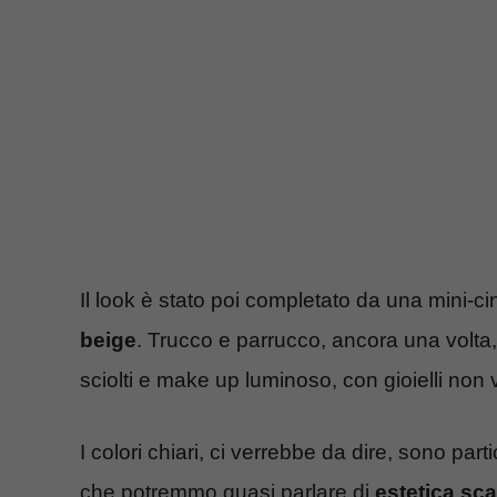
Il look è stato poi completato da una mini-cin
beige
. Trucco e parrucco, ancora una volta,
sciolti e make up luminoso, con gioielli non v
I colori chiari, ci verrebbe da dire, sono par
che potremmo quasi parlare di
estetica sc