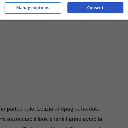
Manage options
Consent
shouse.it)
i ha partecipato, Letizia di Spagna ha dato
a azzeccato il look e tanti hanno avuto la