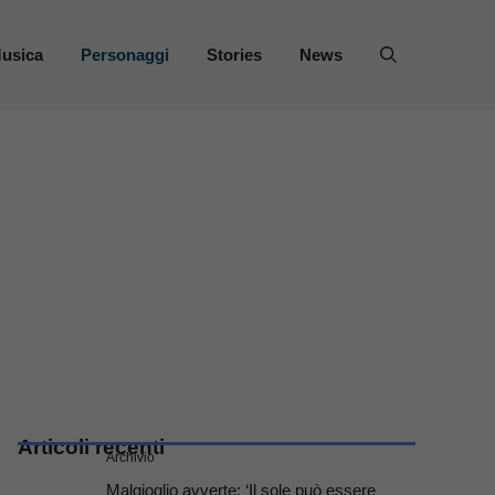
usica
Personaggi
Stories
News
Articoli recenti
Archivio
Malgioglio avverte: ‘Il sole può essere