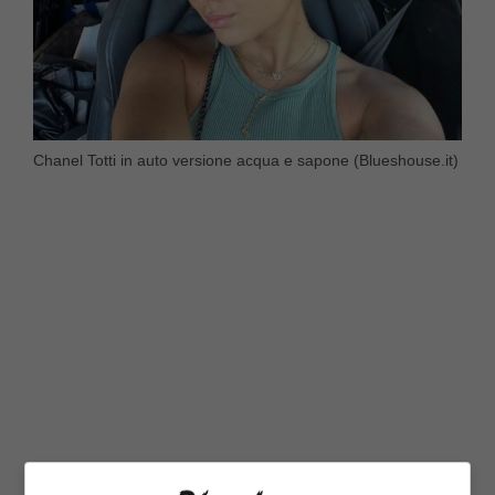
Chanel Totti in auto versione acqua e sapone (Blueshouse.it)