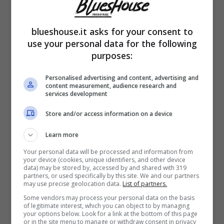
Guardando Chanel si intravede il
perfetto
mix dei geni della Blasi con quelli di Totti,
blueshouse.it asks for your consent to
use your personal data for the following
due genitori bellissimi e la cui figlia non
purposes:
poteva essere da meno. L’adolescente ha
Personalised advertising and content, advertising and
piena consapevolezza del suo aspetto
content measurement, audience research and
services development
gradevole sublimandolo nelle occasioni
Store and/or access information on a device
speciali con mise audaci e make up che la
Learn more
valorizzano anche se a dire il vero, è
in
Your personal data will be processed and information from
acqua e sapone che si coglie tutta la sua
your device (cookies, unique identifiers, and other device
data) may be stored by, accessed by and shared with 319
bellezza.
partners, or used specifically by this site. We and our partners
may use precise geolocation data.
List of partners.
Some vendors may process your personal data on the basis
Del resto è ancora molto fresca e c’è tempo
of legitimate interest, which you can object to by managing
your options below. Look for a link at the bottom of this page
or in the site menu to manage or withdraw consent in privacy
per ricorrere ai vari strumenti di bellezza, non