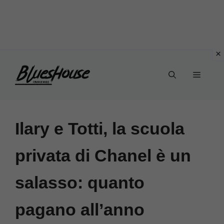
Vai
Menu
al
contenuto
Ilary e Totti, la scuola
privata di Chanel è un
salasso: quanto
pagano all’anno