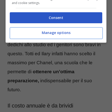
and cookie settings.
ne ha assolutamente bisogno. E’ importante
però che tra eventi, feste e ricorrenze, come
Consent
il
regalo al fidanzato di recente che ha
Manage options
scatenato delle polemiche
, la giovane si
dedichi allo studio ed i genitori sono bravi in
questo. Totti ed Ilary infatti hanno scelto il
massimo per Chanel, una scuola che le
permette di
ottenere un’ottima
preparazione,
indispensabile per il suo
futuro.
Il costo annuale è da brividi