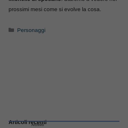
prossimi mesi come si evolve la cosa.
Categorie
Personaggi
Articoli recenti
Archivio