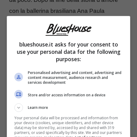
con la ballerina brasiliana Ana Paula
Guedes, Ignazio era rimasto a lungo single
ma ora l’amore per lui è rifiorito e la sua
compagna, pare voglia fare sul serio.
blueshouse.it asks for your consent to
use your personal data for the following
purposes:
La proposta di Ignazio
Personalised advertising and content, advertising and
content measurement, audience research and
services development
Store and/or access information on a device
Learn more
Your personal data will be processed and information from
your device (cookies, unique identifiers, and other device
data) may be stored by, accessed by and shared with 319
partners, or used specifically by this site. We and our partners