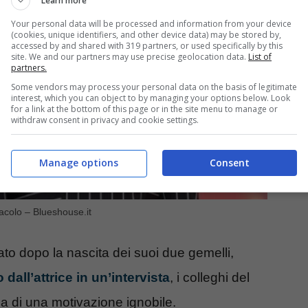
Learn more
Your personal data will be processed and information from your device
(cookies, unique identifiers, and other device data) may be stored by,
accessed by and shared with 319 partners, or used specifically by this
site. We and our partners may use precise geolocation data.
List of
partners.
Some vendors may process your personal data on the basis of legitimate
interest, which you can object to by managing your options below. Look
for a link at the bottom of this page or in the site menu to manage or
withdraw consent in privacy and cookie settings.
Manage options
Consent
colo – Blueshouse.it
ziato dopo la nascita dei suoi due gemelli,
dall’attrice in un’intervista
, i colleghi del
a di una motivazione ignobile.