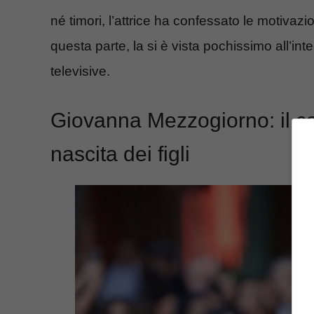
né timori, l’attrice ha confessato le motivaz
questa parte, la si è vista pochissimo all’in
televisive.
Giovanna Mezzogiorno: il cal
nascita dei figli