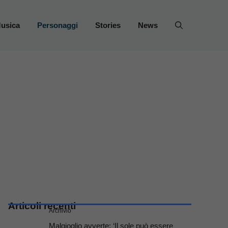
usica
Personaggi
Stories
News
Articoli recenti
Archivio
Malgioglio avverte: ‘Il sole può essere