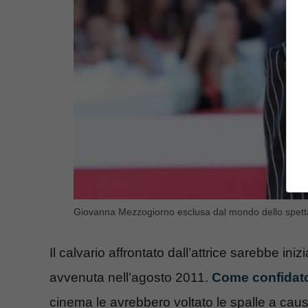
Giovanna Mezzogiorno esclusa dal mondo dello spetta
Il calvario affrontato dall’attrice sarebbe ini
avvenuta nell’agosto 2011.
Come confidato 
cinema le avrebbero voltato le spalle a caus