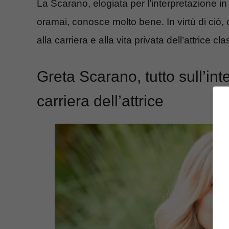
La Scarano, elogiata per l’interpretazione in 
oramai, conosce molto bene. In virtù di ciò,
alla carriera e alla vita privata dell’attrice c
Greta Scarano, tutto sull’int
carriera dell’attrice