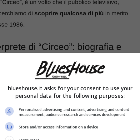
“Circeo”, è un volto che il pubblico televisivo,
 cerchiamo di
scoprire qualcosa di più
in merito
lasse 1986.
erprete di “Circeo”: biografia e
blueshouse.it asks for your consent to use your
personal data for the following purposes:
Personalised advertising and content, advertising and content
measurement, audience research and services development
Store and/or access information on a device