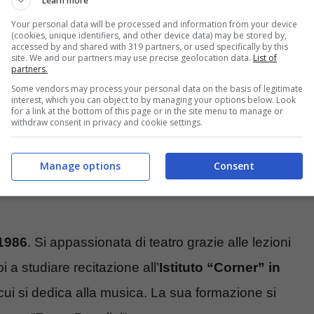
Learn more
Your personal data will be processed and information from your device
(cookies, unique identifiers, and other device data) may be stored by,
accessed by and shared with 319 partners, or used specifically by this
site. We and our partners may use precise geolocation data.
List of
partners.
Some vendors may process your personal data on the basis of legitimate
interest, which you can object to by managing your options below. Look
for a link at the bottom of this page or in the site menu to manage or
withdraw consent in privacy and cookie settings.
Manage options
Consent
1986
. Si appassionata di teatro grazie alle lezioni
 a studiare recitazione all’
Istituto “Corner” in
 cui si dedica alla musica. La sua formazione si