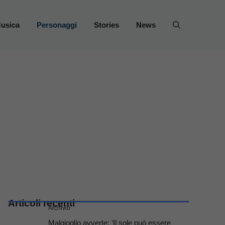
usica
Personaggi
Stories
News
Articoli recenti
Archivio
Malgioglio avverte: ‘Il sole può essere