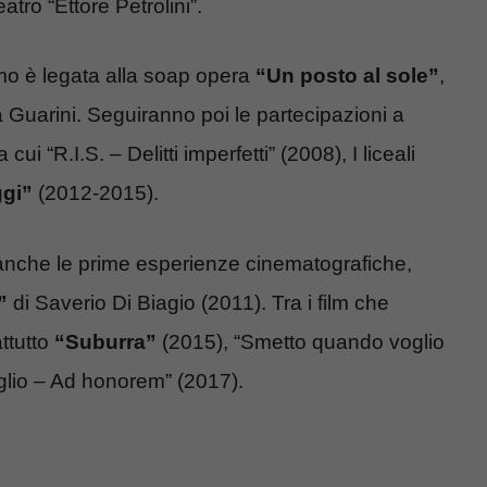
tro “Ettore Petrolini”.
mo è legata alla soap opera
“Un posto al sole”
,
 Guarini. Seguiranno poi le partecipazioni a
ui “R.I.S. – Delitti imperfetti” (2008), I liceali
ggi”
(2012-2015).
 anche le prime esperienze cinematografiche,
”
di Saverio Di Biagio (2011). Tra i film che
ttutto
“Suburra”
(2015), “Smetto quando voglio
glio – Ad honorem” (2017).