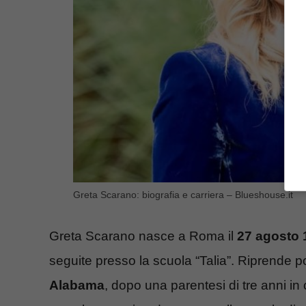
Greta Scarano: biografia e carriera – Blueshouse.it
Greta Scarano nasce a Roma il
27 agosto 
seguite presso la scuola “Talia”. Riprende poi
Alabama
, dopo una parentesi di tre anni in