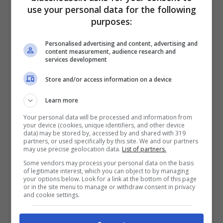
use your personal data for the following
Federica Pellegrini
negli anni ha regalato
purposes:
emozioni al Bel Paese, il perno della sua vita
Personalised advertising and content, advertising and
è stato il
nuoto
e lo ha dimostrato
content measurement, audience research and
services development
raggiungendo i grandi traguardi e
Store and/or access information on a device
innumerevoli
vittorie
. In un’intervista a La
Learn more
Stampa, l’ex nuotatrice ha voluto parlare di
Your personal data will be processed and information from
un altro sportivo, Jannik Sinner e lo ha
your device (cookies, unique identifiers, and other device
data) may be stored by, accessed by and shared with 319
paragonato ad un altro atleta italiano, il
partners, or used specifically by this site. We and our partners
may use precise geolocation data.
List of partners.
nuotatore
Thomas Ceccon
affermando:
Some vendors may process your personal data on the basis
of legitimate interest, which you can object to by managing
“
Sinner è come Ceccon: quelli pronti che
your options below. Look for a link at the bottom of this page
or in the site menu to manage or withdraw consent in privacy
fanno tutto in progressione costante. Magari
and cookie settings.
perdono, ma non sballano
“.