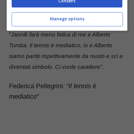
Consent
La Pellegrini ha poi proseguito con un altro
Manage options
paragone per il giovane tennista italiano:
“
Jannik farà meno fatica di me e Alberto
Tomba. Il tennis è mediatico, io e Alberto
siamo partiti rispettivamente da nuoto e sci e
diventati simbolo. Ci vuole carattere
”.
Federica Pellegrini: “
Il tennis è
mediatico
”