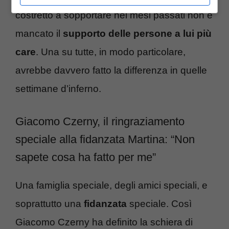
costretto a sopportare nei mesi passati non è
mancato il
supporto delle persone a lui più
care
. Una su tutte, in modo particolare,
avrebbe davvero fatto la differenza in quelle
settimane d’inferno.
Giacomo Czerny, il ringraziamento
speciale alla fidanzata Martina: “Non
sapete cosa ha fatto per me”
Una famiglia speciale, degli amici speciali, e
soprattutto una
fidanzata
speciale. Così
Giacomo Czerny ha definito la schiera di