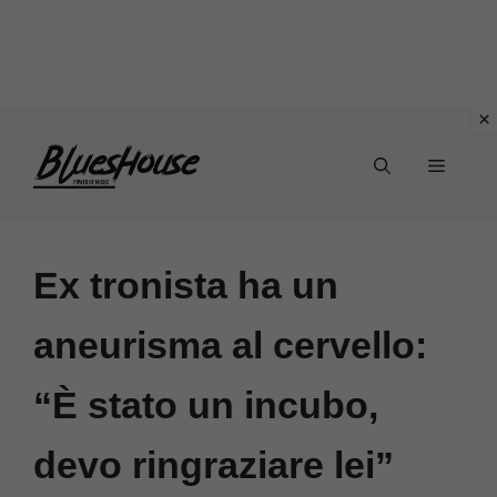
Vai
Menu
al
contenuto
Ex tronista ha un
aneurisma al cervello:
“È stato un incubo,
devo ringraziare lei”