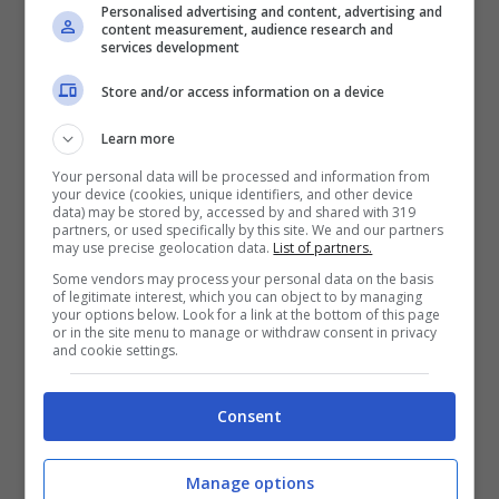
Personalised advertising and content, advertising and
content measurement, audience research and
services development
Store and/or access information on a device
“
Ho scoperto di avere un aneurisma in
testa
– ha raccontato il classe 1995, che il
Learn more
Your personal data will be processed and information from
pubblico conosce proprio in virtù della sua
your device (cookies, unique identifiers, and other device
data) may be stored by, accessed by and shared with 319
esperienza a “Uomini e Donne” -.
È stato un
partners, or used specifically by this site. We and our partners
may use precise geolocation data.
List of partners.
incubo
, una cosa che non sei mai pronto ad
Some vendors may process your personal data on the basis
of legitimate interest, which you can object to by managing
affrontare
“. Ai followers che lo seguono da
your options below. Look for a link at the bottom of this page
or in the site menu to manage or withdraw consent in privacy
oltre due anni, Czerny ha confidato di aver
and cookie settings.
tempestivamente subito un’operazione,
Consent
fortunatamente andata a buon fine.
Manage options
E nel calvario che l’ex tronista si è visto