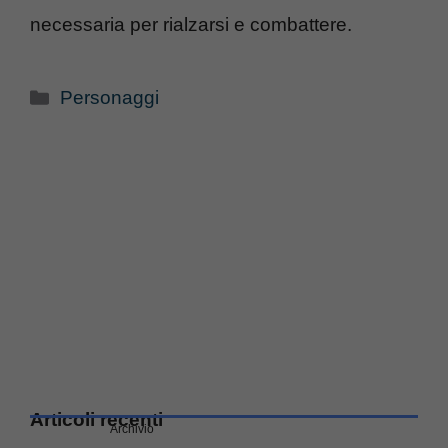
necessaria per rialzarsi e combattere.
Categorie
Personaggi
Articoli recenti
Archivio