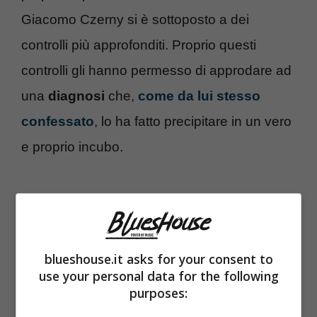
Giacomo Czerny si è sottoposto a dei
controlli più approfonditi. Proprio questi
controlli gli hanno permesso di approdare ad
una
diagnosi
che,
come da lui stesso
confessato
, lo ha fatto precipitare in un vero
e proprio incubo.
blueshouse.it asks for your consent to
use your personal data for the following
purposes: