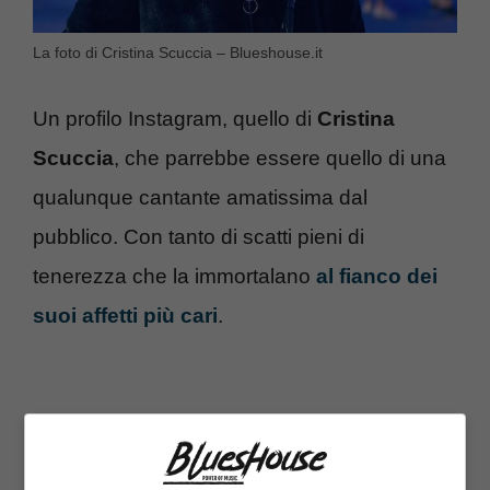
La foto di Cristina Scuccia – Blueshouse.it
Un profilo Instagram, quello di
Cristina
Scuccia
, che parrebbe essere quello di una
qualunque cantante amatissima dal
pubblico. Con tanto di scatti pieni di
tenerezza che la immortalano
al fianco dei
suoi affetti più cari
.