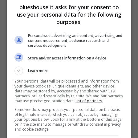
blueshouse.it asks for your consent to
use your personal data for the following
purposes:
Personalised advertising and content, advertising and
content measurement, audience research and
services development
I
commenti
che arrivano alla classe 1988,
Store and/or access information on a device
solitamente, sono pieni zeppi di complimenti
Learn more
e traboccanti d’ammirazione. Ma sotto
Your personal data will be processed and information from
l’ultima pubblicazione di Scuccia, in realtà,
your device (cookies, unique identifiers, and other device
data) may be stored by, accessed by and shared with 319
partners, or used specifically by this site. We and our partners
hanno fatto capolino
anche parecchie
may use precise geolocation data.
List of partners.
frecciatine
indirizzate alla coach di “Io Canto
Some vendors may process your personal data on the basis
of legitimate interest, which you can object to by managing
Generation”.
your options below. Look for a link at the bottom of this page
or in the site menu to manage or withdraw consent in privacy
and cookie settings.