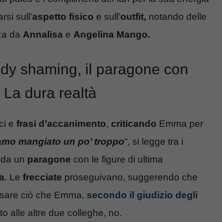
si sull’
aspetto fisico
e sull’
outfit,
notando delle
nza da
Annalisa
e
Angelina Mango.
dy shaming, il paragone con
 La dura realtà
ci e
frasi d’accanimento
,
criticando
Emma per
mo mangiato un po’ troppo
“, si legge tra i
o da un
paragone
con le figure di ultima
a
. Le
frecciate
proseguivano, suggerendo che
ossare ciò che Emma,
secondo il giudizio degli
to alle altre due colleghe, no.