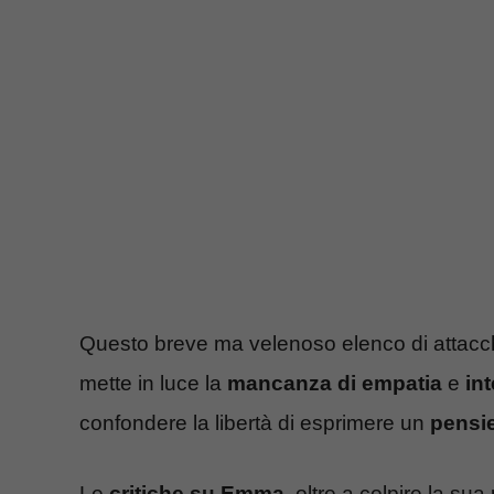
Questo breve ma velenoso elenco di attacchi
mette in luce la
mancanza di empatia
e
in
confondere la libertà di esprimere un
pensi
Le
critiche su Emma
, oltre a colpire la su