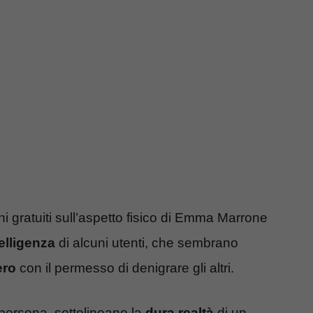
 gratuiti sull’aspetto fisico di Emma Marrone
telligenza
di alcuni utenti, che sembrano
ero
con il permesso di denigrare gli altri.
a persona, sottolineano la
dura realtà
di un