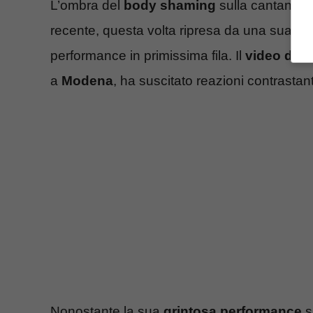
L’ombra del
body shaming
sulla cantante
recente, questa volta ripresa da una sua fa
performance in primissima fila. Il
video del 
a
Modena
, ha suscitato reazioni contrastant
Nonostante la sua
grintosa performance
s