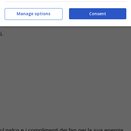
Emma Marrone
si è ripresentata proprio di
n su
TikTok,
mentre assisteva alla sua
Manage options
Consent
concerto
di Emma, durante il suo
tour musicale
i.
ul palco e i complimenti dei fan per la sua energia