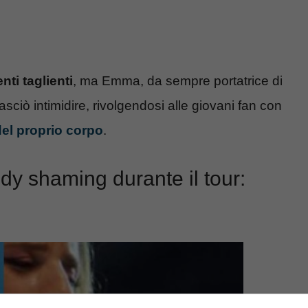
ti taglienti
, ma Emma, da sempre portatrice di
sciò intimidire, rivolgendosi alle giovani fan con
el proprio corpo
.
y shaming durante il tour: