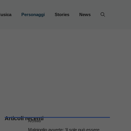
usica
Personaggi
Stories
News
Articoli recenti
Archivio
Malgioglio avverte: ‘Il sole può essere