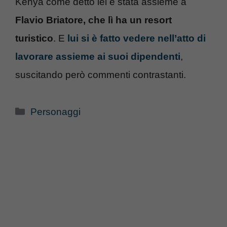
Kenya come detto lei è stata assieme a
Flavio Briatore, che lì ha un resort
turistico
. E
lui si è fatto vedere nell’atto di
lavorare assieme ai suoi dipendenti
,
suscitando però commenti contrastanti.
Categorie
Personaggi