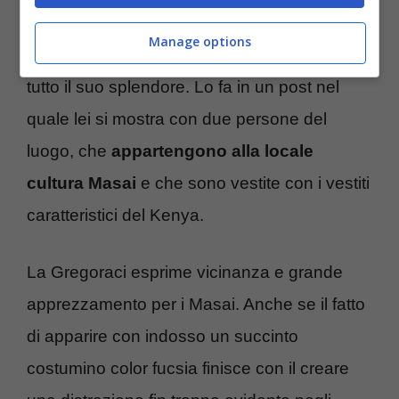
L’uno può contare sull’altra e viceversa. Ed
Manage options
ora Elisabetta Gregoraci in bikini si mostra in
tutto il suo splendore. Lo fa in un post nel
quale lei si mostra con due persone del
luogo, che
appartengono alla locale
cultura Masai
e che sono vestite con i vestiti
caratteristici del Kenya.
La Gregoraci esprime vicinanza e grande
apprezzamento per i Masai. Anche se il fatto
di apparire con indosso un succinto
costumino color fucsia finisce con il creare