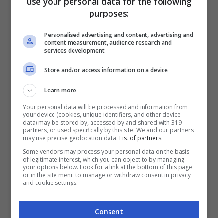
use your personal data for the following
purposes:
Personalised advertising and content, advertising and
content measurement, audience research and
Elisabetta Gregoraci in bikini (Blueshouse.it)
services development
Store and/or access information on a device
Si sa che tra la 43enne conduttrice
Learn more
televisiva
ed il suo ex marito i rapporti sono
Your personal data will be processed and information from
rimasti eccellenti. Vederli insieme non fa
your device (cookies, unique identifiers, and other device
data) may be stored by, accessed by and shared with 319
pensare che i due si sono lasciati già da
partners, or used specifically by this site. We and our partners
may use precise geolocation data.
List of partners.
molto tempo. È in particolar modo per il bene
Some vendors may process your personal data on the basis
of legitimate interest, which you can object to by managing
di loro figlio Nathan Falco che Briatore
e la
your options below. Look for a link at the bottom of this page
or in the site menu to manage or withdraw consent in privacy
bellissima calabrese hanno conservato un
and cookie settings.
rapporto magnifico.
Consent