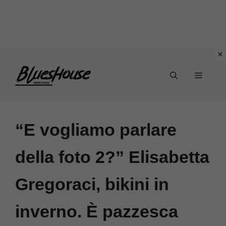
Vai
Menu
al
contenuto
“E vogliamo parlare
della foto 2?” Elisabetta
Gregoraci, bikini in
inverno. È pazzesca