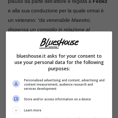
plauso da parte dell’attore e regista a
Fedez
e alla sua conduzione per la quale ormai è
un veterano:
“da venerabile Maestro,
dispensa un consiglio in relazione al
momento complicato”.
blueshouse.it asks for your consent to
Se oggi è uno dei personaggi più apprezzati
use your personal data for the following
del nostro cinema è perché ha lavorato tanto
purposes:
e ha anche sbagliato. Abatantuono ha
Personalised advertising and content, advertising and
confessato che anche lui ha fatto errori da
content measurement, audience research and
services development
giovane, ha seguito consigli sbagliati e ha
Store and/or access information on a device
perso dei soldi ma tutto quello che ha
Learn more
imparato lo ha fatto stando a contatto con gli