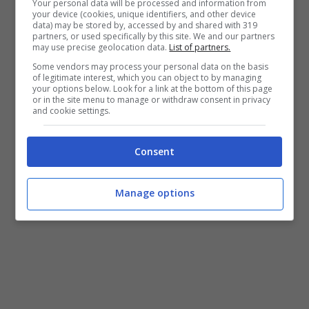
Your personal data will be processed and information from
altri, soprattutto a tavola
“mangiando con gli
your device (cookies, unique identifiers, and other device
data) may be stored by, accessed by and shared with 319
altri dopo lo spettacolo o alle cene con le
partners, or used specifically by this site. We and our partners
may use precise geolocation data.
List of partners.
persone intelligenti, veloci, spiritose, di
Some vendors may process your personal data on the basis
of legitimate interest, which you can object to by managing
qualità. È a quel punto lì, che si diventa
your options below. Look for a link at the bottom of this page
or in the site menu to manage or withdraw consent in privacy
grandi”.
E la vita privata? L’artista non si è
and cookie settings.
risparmiato nemmeno su quello.
Consent
Diego Abatantuono ed il rapporto con i
Manage options
figli: la confessione