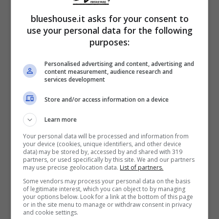
Come dovrebbe sempre essere, l’arrivo di un
blueshouse.it asks for your consent to
figlio
dovrebbe suscitare solamente
use your personal data for the following
sensazioni positive
. Ed esige che i genitori
purposes:
si adattino alla nuova realtà, al grande
Personalised advertising and content, advertising and
content measurement, audience research and
cambiamento. Procreare dovrebbe sempre
services development
essere una scelta consapevole.
Store and/or access information on a device
Learn more
E per lei diventare mamma o papà vuol dire
Your personal data will be processed and information from
provare la fatica vera. Vuol dire darsi da fare
your device (cookies, unique identifiers, and other device
data) may be stored by, accessed by and shared with 319
anche quando si è stanchi, tra cambi di
partners, or used specifically by this site. We and our partners
may use precise geolocation data.
List of partners.
pannolini, pianti notturni, insonnia ed
Some vendors may process your personal data on the basis
of legitimate interest, which you can object to by managing
assolutamente zero, zero tempo libero. Per
your options below. Look for a link at the bottom of this page
or in the site menu to manage or withdraw consent in privacy
cui dovrebbe essere una decisione mirata
and cookie settings.