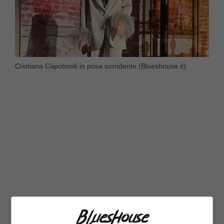
Cristiana Capotondi in posa sorridente (Blueshouse.it)