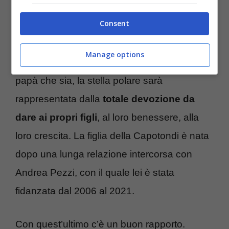
quella di procedere con questa grossa svolta
Consent
di vita.
Manage options
E per chi è pronto, futura mamma o futuro
papà che sia, la stella polare sarà
rappresentata dalla
totale devozione da
dare ai propri figli
, al loro benessere, alla
loro crescita. La figlia della Capotondi è nata
dopo una lunga relazione intercorsa con
Andrea Pezzi, con il quale lei è stata
fidanzata dal 2006 al 2021.
Con quest’ultimo c’è un buon rapporto.