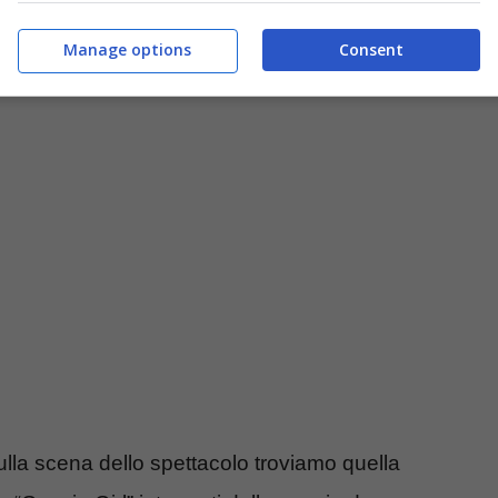
Manage options
Consent
ulla scena dello spettacolo troviamo quella