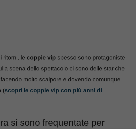
 ritorni, le
coppie vip
spesso sono protagoniste
 sulla scena dello spettacolo ci sono delle star che
e, facendo molto scalpore e dovendo comunque
 (
scopri le coppie vip con più anni di
ra si sono frequentate per