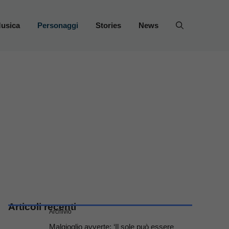
usica
Personaggi
Stories
News
Articoli recenti
Archivio
Malgioglio avverte: ‘Il sole può essere