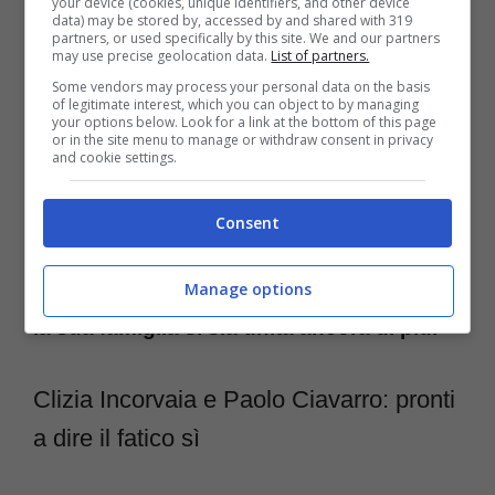
your device (cookies, unique identifiers, and other device
fianco del compagno.
data) may be stored by, accessed by and shared with 319
partners, or used specifically by this site. We and our partners
may use precise geolocation data.
List of partners.
Some vendors may process your personal data on the basis
Il toccante racconto ha scosso il pubblico e
of legitimate interest, which you can object to by managing
your options below. Look for a link at the bottom of this page
ha dimostrato quanto Clizia tenga al suo
or in the site menu to manage or withdraw consent in privacy
and cookie settings.
Paolo e alla sua famiglia. Presente negli
studi del format della Toffanin anche
Consent
Ciavarro
, lui stesso ha raccontato come
dopo la scoperta della malattia della madre
Manage options
la sua famiglia si sia unita ancora di più.
Clizia Incorvaia e Paolo Ciavarro: pronti
a dire il fatico sì