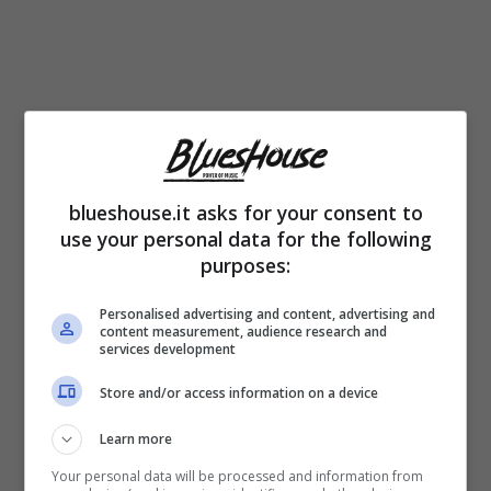
blueshouse.it asks for your consent to
“Ero a Milano quando Paolo ha saputo
use your personal data for the following
purposes:
questa notizia. Lui sapeva quanto ero felice,
perché mi trovano lì per provare l’abito da
Personalised advertising and content, advertising and
content measurement, audience research and
services development
sposa, dovendo tenere tutto per sé: non ha
detto nulla per non rovinare quel momento
Store and/or access information on a device
per me magico”
, il racconto tra le lacrime
Learn more
della
Incorvaia, ospite a “Verissimo” al
Your personal data will be processed and information from