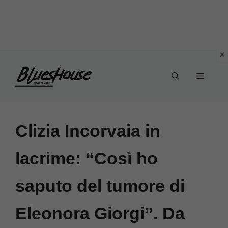
Vai
Menu
al
contenuto
Clizia Incorvaia in
lacrime: “Così ho
saputo del tumore di
Eleonora Giorgi”. Da