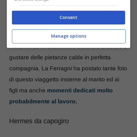
spostamenti che spesso fa per motivi di
lavoro. La famiglia ha deciso di trascorrere il
Consent
weekend a St. Moritz, meta lussuosa
turistica in Svizzera
. Un luogo perfetto per
Manage options
l’inverno dove trascorrere delle ore a sciare e
gustare delle pietanze calde in perfetta
compagnia. La Ferragni ha postato tante foto
di questo viaggetto insieme al marito ed ai
figli ma anche
momenti dedicati molto
probabilmente al lavoro.
Hermes da capogiro