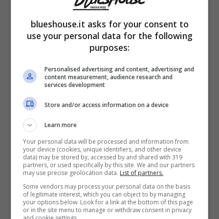
blueshouse.it asks for your consent to
Lo scorso weekend è stato reso piu’ lungo
use your personal data for the following
purposes:
dalla presenza della festa dell’Immacolata
venerdì 8, quale migliore occasione per
Personalised advertising and content, advertising and
content measurement, audience research and
godere di alcuni momenti in relax o
services development
all’insegna del divertimento? Molti italiani ne
Store and/or access information on a device
hanno approfittato per fare un viaggetto o
Learn more
una gita fuori porta e
tra questi vi sono pure
Your personal data will be processed and information from
your device (cookies, unique identifiers, and other device
loro, i
Ferragnez.
data) may be stored by, accessed by and shared with 319
partners, or used specifically by this site. We and our partners
may use precise geolocation data.
List of partners.
Certo, per la Ferragni partire è non all’ordine
Some vendors may process your personal data on the basis
of legitimate interest, which you can object to by managing
your options below. Look for a link at the bottom of this page
del giorno ma quasi considerando gli
or in the site menu to manage or withdraw consent in privacy
and cookie settings.