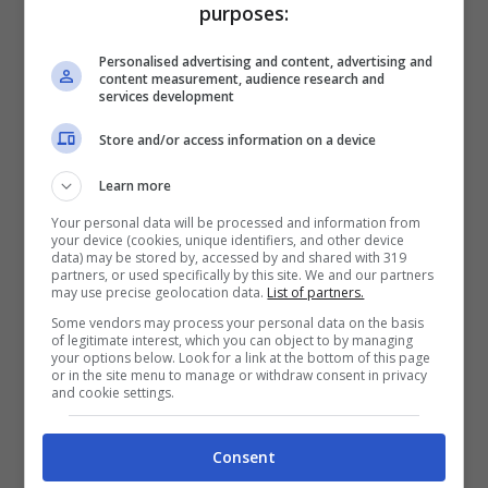
purposes:
sui social network dalla modella argentina.
Personalised advertising and content, advertising and
content measurement, audience research and
Zia Cecilia,
che qualche giorno fa aveva
services development
annunciato un viaggio in Argentina
, difatti,
Store and/or access information on a device
ha deciso di fare una
dedica
ai suoi nipotini
Learn more
e le sue parole stanno facendo il giro del
Your personal data will be processed and information from
web. La sorella di Belen ha voluto dedicare
your device (cookies, unique identifiers, and other device
data) may be stored by, accessed by and shared with 319
partners, or used specifically by this site. We and our partners
un pensiero ai suoi nipoti attraverso una
may use precise geolocation data.
List of partners.
storia pubblicata su Instagram, uno
scatto
Some vendors may process your personal data on the basis
of legitimate interest, which you can object to by managing
che ritrae i
figli di Belen
scrivendo: “
Grazie a
your options below. Look for a link at the bottom of this page
or in the site menu to manage or withdraw consent in privacy
and cookie settings.
voi due che mi insegnate le cose più belle
della vita. Siete il regalo più prezioso che mi
Consent
hanno fatto
”. Parole colme di affetto che