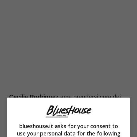
Cecilia Rodriguez
ama prendersi cura dei
suoi nipotini:
Santiago
e
Luna Marì
. Anche
in queste ore stanno trascorrendo del tempo
blueshouse.it asks for your consent to
insieme, come trapela dai contenuti postati
use your personal data for the following