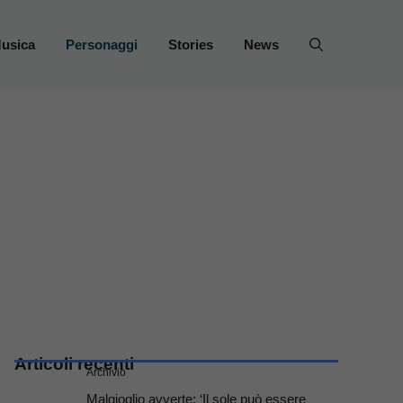
usica
Personaggi
Stories
News
Articoli recenti
Archivio
Malgioglio avverte: ‘Il sole può essere