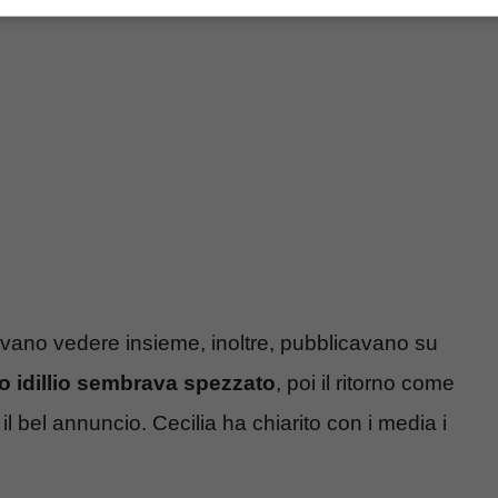
evano vedere insieme, inoltre, pubblicavano su
ro idillio sembrava spezzato
, poi il ritorno come
il bel annuncio. Cecilia ha chiarito con i media i