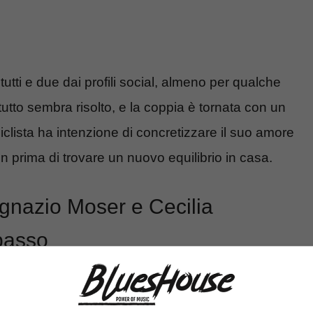
 tutti e due dai profili social, almeno per qualche
utto sembra risolto, e la coppia è tornata con un
ciclista ha intenzione di concretizzare il suo amore
 prima di trovare un nuovo equilibrio in casa.
Ignazio Moser e Cecilia
passo