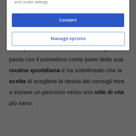
and cookie settings.
“dieta” e restrizioni alimentari,
Cecilia
Rodriguez
ha chiarito che il suo
obiettivo
Consent
non è la perdita di peso, ma piuttosto
l’adozione di nuove e sane abitudini di vita.
Manage options
In un post, ha condiviso di aver mangiato
pasta con il pomodoro come parte della sua
routine quotidiana
e ha sottolineato che la
scelta
di scegliere la strada dei consigli mira
a iniziare un percorso verso uno
stile di vita
più sano.