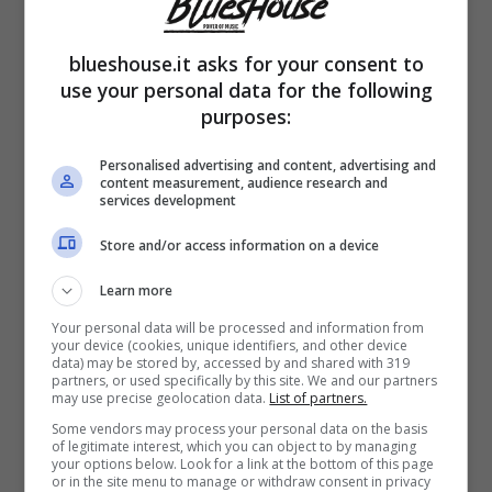
blueshouse.it asks for your consent to
Questa
scelta
è stata ispirata da
Giacomo
use your personal data for the following
Spazzini
, imprenditore bresciano e fondatore
purposes:
di GS Loft, che ha sviluppato un
metodo
Personalised advertising and content, advertising and
personalizzato
per
migliorare la qualità
content measurement, audience research and
services development
della vita
attraverso l’alimentazione,
Store and/or access information on a device
l’allenamento e la cura della mente.
Learn more
Your personal data will be processed and information from
Cecilia Rodriguez, a 33 anni la sua vita
your device (cookies, unique identifiers, and other device
data) may be stored by, accessed by and shared with 319
è cambiata: ecco a quale scopo e
partners, or used specifically by this site. We and our partners
may use precise geolocation data.
List of partners.
perché
Some vendors may process your personal data on the basis
of legitimate interest, which you can object to by managing
your options below. Look for a link at the bottom of this page
Nonostante il comune legame tra la parola
or in the site menu to manage or withdraw consent in privacy