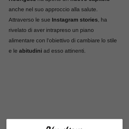
anche nel suo approccio alla salute.
Attraverso le sue
Instagram stories
, ha
rivelato di aver intrapreso un piano
alimentare con l’obiettivo di cambiare lo stile
e le
abitudini
ad esso attinenti.