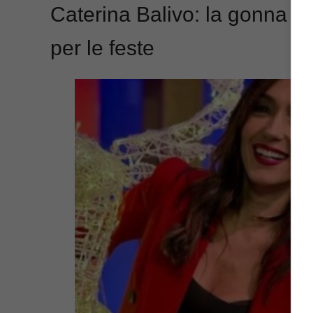
Caterina Balivo: la gonna ro
per le feste