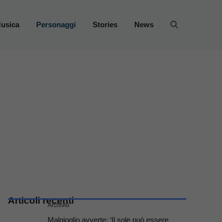
usica
Personaggi
Stories
News
Articoli recenti
Archivio
Malgioglio avverte: ‘Il sole può essere