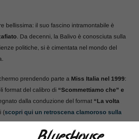
 bellissima: il suo fascino intramontabile è
afiato
. Da decenni, la Balivo è conosciuta sulla
ienze politiche, si è cimentata nel mondo del
a.
 schermo prendendo parte a
Miss Italia nel 1999
:
i format del calibro di
“Scommettiamo che” e
 segnato dalla conduzione del format
“La volta
 (
scopri qui un retroscena clamoroso sulla