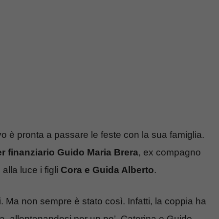
o è pronta a passare le feste con la sua famiglia.
 finanziario Guido Maria Brera
, ex compagno
lla luce i figli
Cora e Guida Alberto
.
 Ma non sempre è stato così. Infatti, la coppia ha
a, allontanandosi per un po’. Caterina e Guido