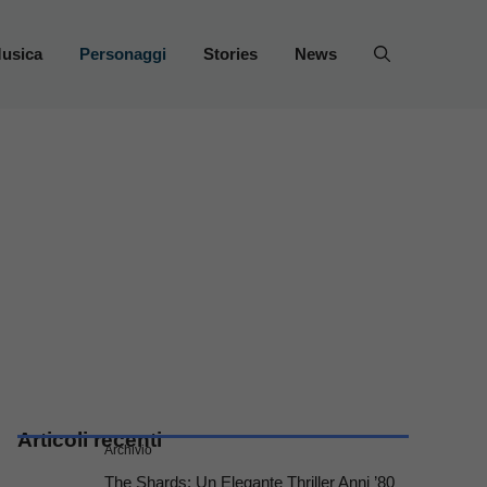
usica
Personaggi
Stories
News
Articoli recenti
Archivio
The Shards: Un Elegante Thriller Anni ’80