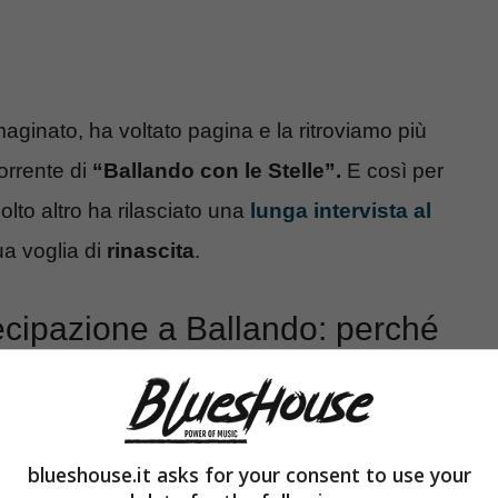
inato, ha voltato pagina e la ritroviamo più
orrente di
“Ballando con le Stelle”.
E così per
lto altro ha rilasciato una
lunga intervista al
ua voglia di
rinascita
.
ecipazione a Ballando: perché
blueshouse.it asks for your consent to use your