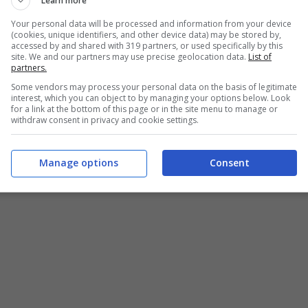
Learn more
Your personal data will be processed and information from your device
(cookies, unique identifiers, and other device data) may be stored by,
accessed by and shared with 319 partners, or used specifically by this
site. We and our partners may use precise geolocation data.
List of
partners.
a fase importantissima della vita.
E Carlo Conti, a
Some vendors may process your personal data on the basis of legitimate
a che gli consente di potersi rapportare al meglio
interest, which you can object to by managing your options below. Look
for a link at the bottom of this page or in the site menu to manage or
014. In passato il conduttore televisivo della Rai
withdraw consent in privacy and cookie settings.
rlando di un giovanissimo già maturo sotto molti
Manage options
Consent
a a livello caratteriale che fa si che i due