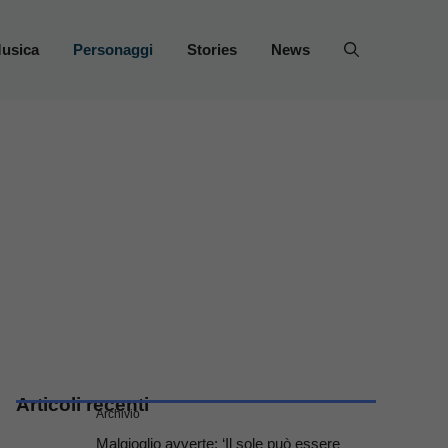
usica
Personaggi
Stories
News
Articoli recenti
Archivio
Malgioglio avverte: ‘Il sole può essere