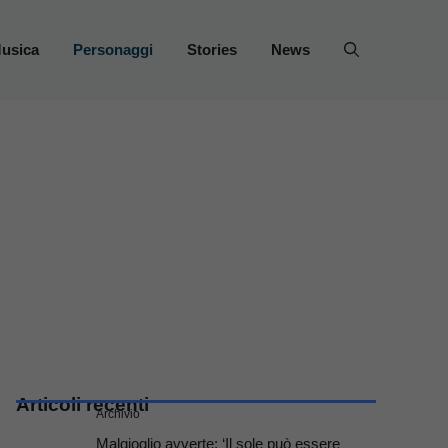
usica
Personaggi
Stories
News
Articoli recenti
Archivio
Malgioglio avverte: ‘Il sole può essere