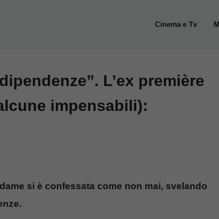
Cinema e Tv
M
e dipendenze”. L’ex première
alcune impensabili):
re dame si è confessata come non mai, svelando
denze.