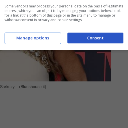
Some vendors may process your personal data on the basis of legitimate
interest, which you can object to by managing your options below. Look
for a link at the bottom of this page or in the site menu to manage or
withdraw consent in privacy and cookie settings.
Manage options
Consent
a Sarkozy – (Blueshouse.it)