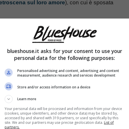
etroscena sul loro amore
), con cui è sposata
lasciandosi andare con una confessione sulla sua
 per molto tempo.
blueshouse.it asks for your consent to use your
personal data for the following purposes:
e ultime rivelazioni
Personalised advertising and content, advertising and content
measurement, audience research and services development
Store and/or access information on a device
Learn more
Your personal data will be processed and information from your device
(cookies, unique identifiers, and other device data) may be stored by,
accessed by and shared with 319 partners, or used specifically by this
site. We and our partners may use precise geolocation data.
List of
partners.