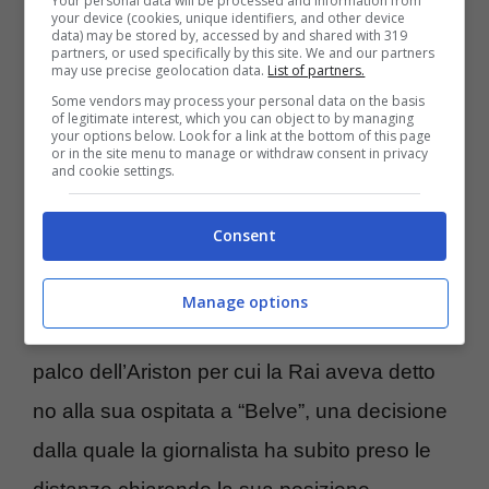
Your personal data will be processed and information from
your device (cookies, unique identifiers, and other device
data) may be stored by, accessed by and shared with 319
partners, or used specifically by this site. We and our partners
“La libertà te la dai. È un concetto che mi
may use precise geolocation data.
List of partners.
è molto chiaro dentro di me
” ha spiegato la
Some vendors may process your personal data on the basis
of legitimate interest, which you can object to by managing
giornalista in una recente intervista
your options below. Look for a link at the bottom of this page
or in the site menu to manage or withdraw consent in privacy
and cookie settings.
precisando che
non ha mai ricevuto
l’imposizione di paletti da parte di viale
Consent
Mazzini.
La Fagnani ha ricordato che lo
scorso anno c’è stata la querelle con Fedez,
Manage options
all’indomani di quello che era successo sul
palco dell’Ariston per cui la Rai aveva detto
no alla sua ospitata a “Belve”, una decisione
dalla quale la giornalista ha subito preso le