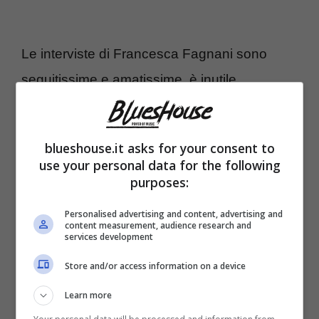
Le interviste di Francesca Fagnani sono
seguitissime e amatissime, è inutile
nasconderlo, proprio per quel piglio in più
che la giornalista inserisce, perché sono
blueshouse.it asks for your consent to
dirette e non risparmiano nessuno. Ma se lei
use your personal data for the following
purposes:
non le facesse in tv, sarebbero diverse?
Nient’affatto, parola della diretta interessata.
Personalised advertising and content, advertising and
content measurement, audience research and
La Fagnani è libera al 100% in quello che
services development
dice o riceve delle censure da parte della
Store and/or access information on a device
Rai? Un particolare molto interessante da
Learn more
indagare.