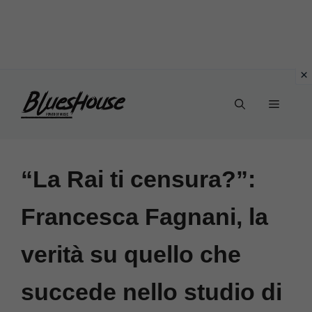
Vai
Menu
al
contenuto
“La Rai ti censura?”:
Francesca Fagnani, la
verità su quello che
succede nello studio di