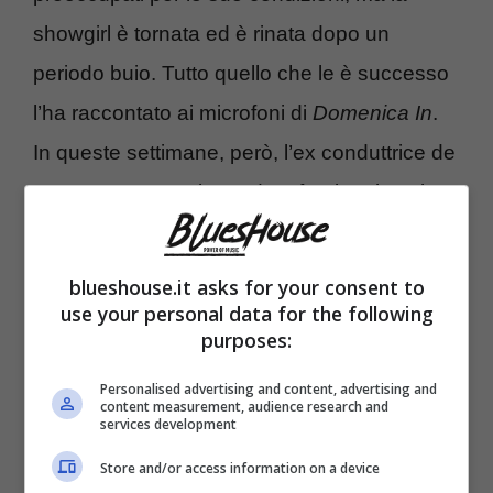
showgirl è tornata ed è rinata dopo un
periodo buio. Tutto quello che le è successo
l’ha raccontato ai microfoni di
Domenica In
.
In queste settimane, però, l’ex conduttrice de
“
Le Iene
” sta continuando a fornire ai suoi
followers
altri dettagli su quello che è
successo. Qualche giorno fa, aveva anche
blueshouse.it asks for your consent to
confermato il presunto flirt tra Stefano De
use your personal data for the following
purposes:
Martino e Alessia Marcuzzi
, rispondendo al
commento di un utente.
Personalised advertising and content, advertising and
content measurement, audience research and
services development
Chi la ama e la segue da sempre le sta
Store and/or access information on a device