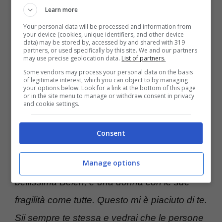
dimostrando ancor di più la propria
Learn more
vicinanza
, proprio la risposta di Belen ad un
Your personal data will be processed and information from
your device (cookies, unique identifiers, and other device
utente sta facendo il giro del web. Un fan le
data) may be stored by, accessed by and shared with 319
partners, or used specifically by this site. We and our partners
ha scritto su
Instagram
sotto ad un
post
:
may use precise geolocation data.
List of partners.
Some vendors may process your personal data on the basis
“
Qualche tempo fa non mi andava più di
of legitimate interest, which you can object to by managing
your options below. Look for a link at the bottom of this page
seguirti. Poi sei mancata per un po’ e sei
or in the site menu to manage or withdraw consent in privacy
and cookie settings.
tornata semplicemente vera. Una mamma
che ama i suoi figli e che sta ancora
Consent
cercando la sua tranquillità sentimentale.
Manage options
Che ci ha fatto capire che anche se è la
bellissima Belen, è una donna con le sue
fragilità come tutte. Questo mi è piaciuto di te.
Sii sempre te stessa e vedrai che le persone