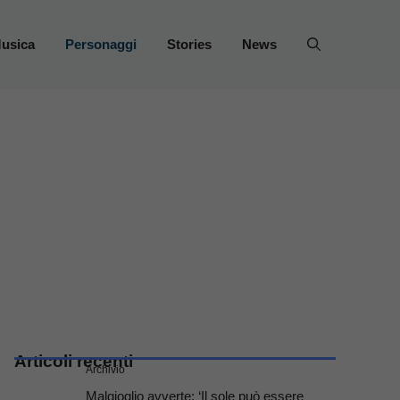
usica
Personaggi
Stories
News
Articoli recenti
Archivio
Malgioglio avverte: ‘Il sole può essere