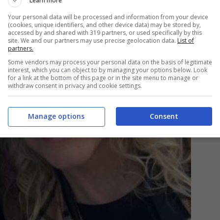
Learn more
Your personal data will be processed and information from your device
(cookies, unique identifiers, and other device data) may be stored by,
accessed by and shared with 319 partners, or used specifically by this
site. We and our partners may use precise geolocation data.
List of
partners.
Some vendors may process your personal data on the basis of legitimate
interest, which you can object to by managing your options below. Look
for a link at the bottom of this page or in the site menu to manage or
withdraw consent in privacy and cookie settings.
Manage options
Consent