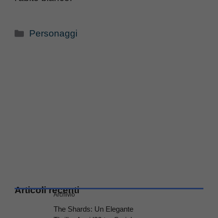
Categorie
Personaggi
Articoli recenti
Archivio
The Shards: Un Elegante