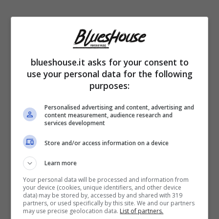
La vita di
Antonella Clerici
è stata piuttosto
movimentata. Da giovanissima, la
conduttrice ha frequentato un famoso
blueshouse.it asks for your consent to
use your personal data for the following
collega: si tratta del
conduttore Massimo
purposes:
Giletti
, con cui ha intrecciato una storia ricca
Personalised advertising and content, advertising and
di sentimento, stoppata per via dei loro
content measurement, audience research and
services development
obiettivi diversi di vita. La Clerici voleva
Store and/or access information on a device
costruirsi una famiglia, a differenza di Giletti,
Learn more
noto per le sue relazioni lunghe non più di tre
Your personal data will be processed and information from
anni.
your device (cookies, unique identifiers, and other device
data) may be stored by, accessed by and shared with 319
partners, or used specifically by this site. We and our partners
may use precise geolocation data.
List of partners.
Successivamente, la presentatrice ha detto il