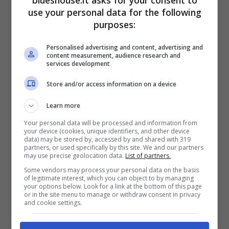
use your personal data for the following
purposes:
Personalised advertising and content, advertising and
content measurement, audience research and
La conduttrice ha preso la
parola
,
services development
interrompendo
il normale flusso del
Store and/or access information on a device
programma,
“E’ sempre mezzogiorno”
per
Learn more
lanciare un
messaggio
potente. Antonella
Your personal data will be processed and information from
your device (cookies, unique identifiers, and other device
Clerici ha condiviso la sua prospettiva di
data) may be stored by, accessed by and shared with 319
partners, or used specifically by this site. We and our partners
madre
, sottolineando l’importanza di abituare
may use precise geolocation data.
List of partners.
Some vendors may process your personal data on the basis
i giovani alle
sconfitte
e ai
rifiuti
,
of legitimate interest, which you can object to by managing
your options below. Look for a link at the bottom of this page
preparandoli così a
fronteggiare le difficoltà
or in the site menu to manage or withdraw consent in privacy
and cookie settings.
quotidiane
.