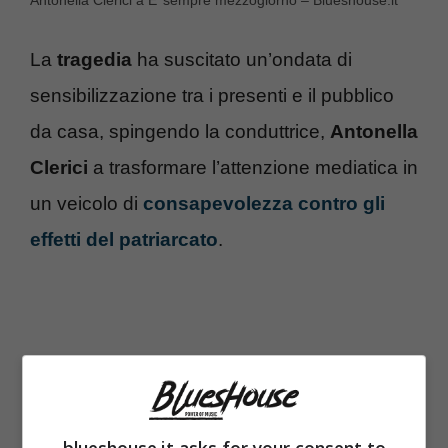
La
tragedia
ha suscitato un’ondata di
sensibilizzazione tra i presenti e il pubblico
da casa, spingendo la conduttrice,
Antonella
Clerici
a trasformare l’attenzione mediatica in
un veicolo di
consapevolezza contro gli
effetti del patriarcato
.
blueshouse.it asks for your consent to