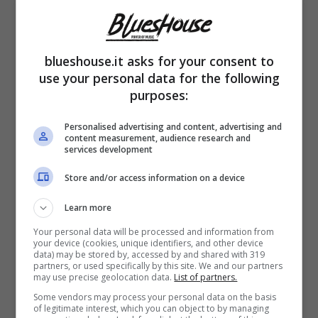
Nel passato sentimentale di Annalisa, spicca
il
musicista Davide Simonetta
, con cui ha
avuto una storia importante. Dopo anni di
blueshouse.it asks for your consent to
use your personal data for the following
relazione, i due si sono detti addio, pur
purposes:
essendo rimasti in ottimi rapporti. Simonetta,
Personalised advertising and content, advertising and
oggi legato alla migliore amica di
Chiara
content measurement, audience research and
services development
Ferragni, Veronica Ferraro,
ha perfino
Store and/or access information on a device
suonato alle nozze della cantante di Savona.
Learn more
La scorsa estate, Annalisa si è sposata in
Your personal data will be processed and information from
your device (cookies, unique identifiers, and other device
gran segreto con
Francesco Muglia,
data) may be stored by, accessed by and shared with 319
partners, or used specifically by this site. We and our partners
may use precise geolocation data.
List of partners.
manager di alto livello di Costa Crociere
. I
Some vendors may process your personal data on the basis
due si sono conosciuti durante un Festival di
of legitimate interest, which you can object to by managing