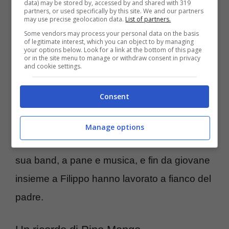
data) may be stored by, accessed by and shared with 319
partners, or used specifically by this site. We and our partners
disco d’oro
per il suo ultimo singolo
“Che
may use precise geolocation data.
List of partners.
t’o dico a fa’”
.
Una grande gioia per un
Some vendors may process your personal data on the basis
of legitimate interest, which you can object to by managing
ennesimo risultato positivo che conferma
your options below. Look for a link at the bottom of this page
or in the site menu to manage or withdraw consent in privacy
and cookie settings.
quanto il pubblico ami Angelina e la sua
musica. Un risultato che certamente avrà
Consent
dedicato al suo papà che dal cielo sarà fiero
di lei. La cantante è cresciuta insieme al
Manage options
fratello Filippo, batterista e componente della
sua band, a pane e musica, e fin da giovane
insieme a Filippo hanno lavorato a fianco del
padre.