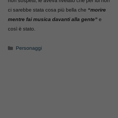
non sospetti, le aveva rivelato che per lui non
ci sarebbe stata cosa più bella che
“morire
mentre fai musica davanti alla gente”
e
così è stato.
Categorie
Personaggi