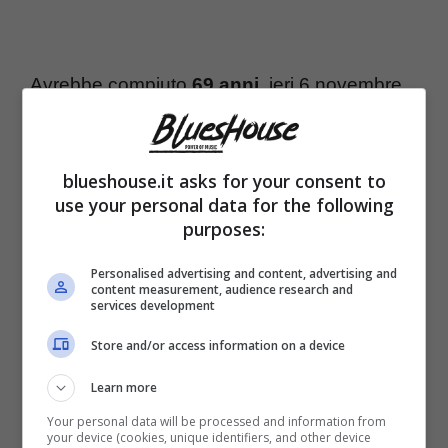
Avrebbe compiuto
69 anni,
ieri 6 novembre,
Pino Mango.
Un data impressa nella mente
e nel cuore dei suoi familiari e degli amici che
blueshouse.it asks for your consent to
mai lo hanno dimenticato. Angelina non è
use your personal data for the following
purposes:
solita fare riferimenti pubblici nei confronti del
padre. Nel suo profilo Instagram,
Personalised advertising and content, advertising and
content measurement, audience research and
relativamente decente, non c’è nessun
services development
accenno e nemmeno ieri la giovane artista
Store and/or access information on a device
ha fatto menzione della cosa.
Learn more
Your personal data will be processed and information from
Ha festeggiato però un
grande traguardo
: il
your device (cookies, unique identifiers, and other device