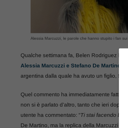
Alessia Marcuzzi, le parole che hanno stupito i fan sui
Qualche settimana fa, Belen Rodriguez ha
Alessia Marcuzzi e Stefano De Martino
, m
argentina dalla quale ha avuto un figlio,
San
Quel commento ha immediatamente fatto part
non si è parlato d’altro, tanto che ieri dopo 
utente ha commentato: “
Ti stai facendo bella
De Martino, ma la replica della Marcuzzi non