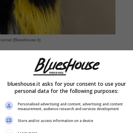
 social (Blueshouse.it)
confermato il presunto flirt tra la conduttrice
entre l’ex ballerino era sposato con la showgirl
tiago
.
blueshouse.it asks for your consent to use your
personal data for the following purposes:
ire la grande macchina del gossip e per giorni
Personalised advertising and content, advertising and content
che la
Marcuzzi
ha pubblicato uno scatto un
measurement, audience research and services development
 per lui
”, facendo quasi sicuramente riferimento a
Store and/or access information on a device
 si è fatta attendere e ironicamente ha risposto: