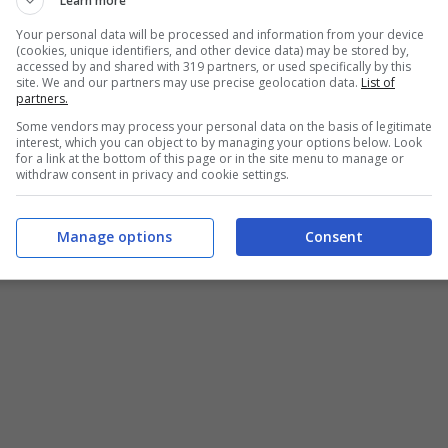
Learn more
proprio qui dietro la porta e devo proprio
Your personal data will be processed and information from your device
(cookies, unique identifiers, and other device data) may be stored by,
Insomma, Belen ha riacceso il gossip scatenando
accessed by and shared with 319 partners, or used specifically by this
site. We and our partners may use precise geolocation data.
List of
partners.
Some vendors may process your personal data on the basis of legitimate
interest, which you can object to by managing your options below. Look
for a link at the bottom of this page or in the site menu to manage or
a emozionato il web
withdraw consent in privacy and cookie settings.
Manage options
Consent