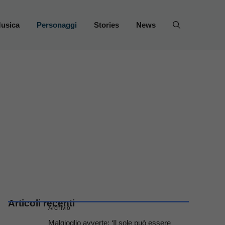
usica
Personaggi
Stories
News
Articoli recenti
Archivio
Malgioglio avverte: ‘Il sole può essere