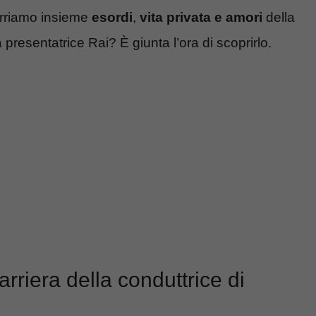
corriamo insieme
esordi
,
vita privata e amori
della
resentatrice Rai? È giunta l’ora di scoprirlo.
rriera della conduttrice di