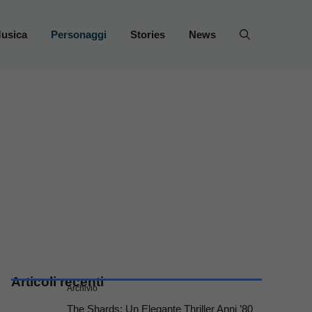
usica
Personaggi
Stories
News
Articoli recenti
Archivio
The Shards: Un Elegante Thriller Anni ’80