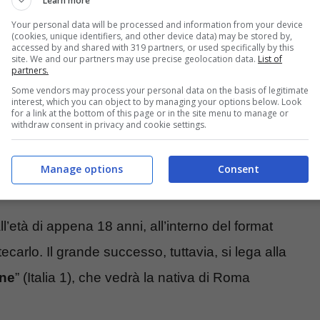
Learn more
Your personal data will be processed and information from your device
(cookies, unique identifiers, and other device data) may be stored by,
accessed by and shared with 319 partners, or used specifically by this
site. We and our partners may use precise geolocation data.
List of
it
partners.
Some vendors may process your personal data on the basis of legitimate
interest, which you can object to by managing your options below. Look
 segno dello Scorpione
, Alessia Marcuzzi
for a link at the bottom of this page or in the site menu to manage or
withdraw consent in privacy and cookie settings.
ima. Dopo aver frequentato un corso di Dizione e
a conduttrice si fa conoscere partecipando ad
Manage options
Consent
l’età di appena 18 anni, all’interno del format
tecarlo. Il grande successo, tuttavia, si lega alla
ine
” (Italia 1), che vedrà la nativa di Roma