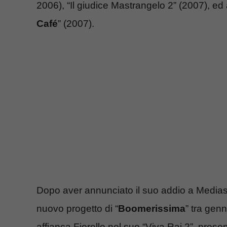
2006), “Il giudice Mastrangelo 2” (2007), e
Café
” (2007).
Dopo aver annunciato il suo addio a Mediase
nuovo progetto di “
Boomerissima
” tra genn
affianca Fiorello nel suo “Viva Rai 2”, prese