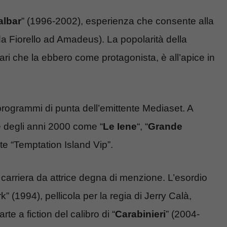
albar
” (1996-2002), esperienza che consente alla
(da Fiorello ad Amadeus). La popolarità della
ari che la ebbero come protagonista, è all’apice in
i programmi di punta dell’emittente Mediaset. A
ze degli anni 2000 come “
Le Iene
“, “
Grande
ente “Temptation Island Vip”.
 carriera da attrice degna di menzione. L’esordio
 (1994), pellicola per la regia di Jerry Calà,
e a fiction del calibro di “
Carabinieri
” (2004-