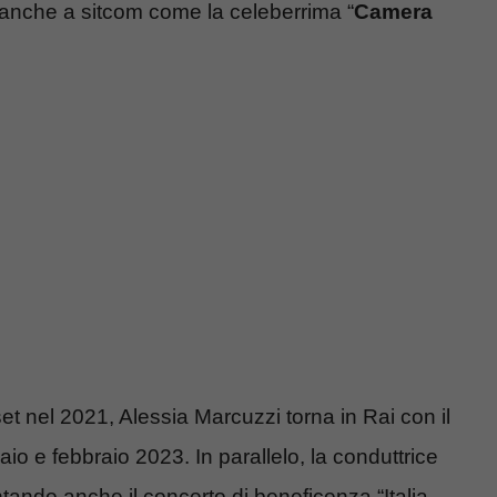
d anche a sitcom come la celeberrima “
Camera
t nel 2021, Alessia Marcuzzi torna in Rai con il
aio e febbraio 2023. In parallelo, la conduttrice
ntando anche il concerto di beneficenza “Italia