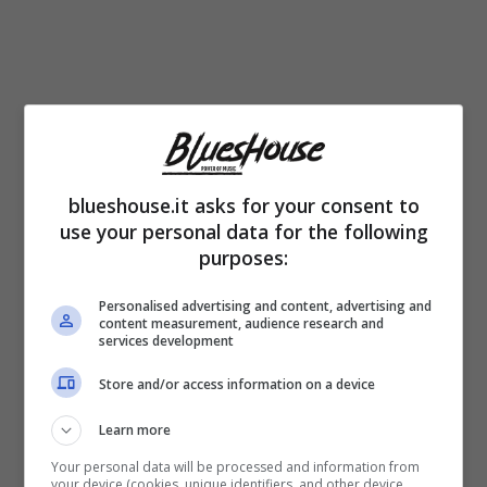
blueshouse.it asks for your consent to
use your personal data for the following
purposes:
Attivissimo sui social, spesso Vicinanza
posta scatti in posa, in cui appare in tutto il
Personalised advertising and content, advertising and
content measurement, audience research and
services development
suo fascino. Di recente, il suo feed si è
riempito di foto al fianco di
Roberta Di
Store and/or access information on a device
Padua,
con la quale è uscito mano nella
Learn more
mano da “Uomini e donne”.
Your personal data will be processed and information from
your device (cookies, unique identifiers, and other device