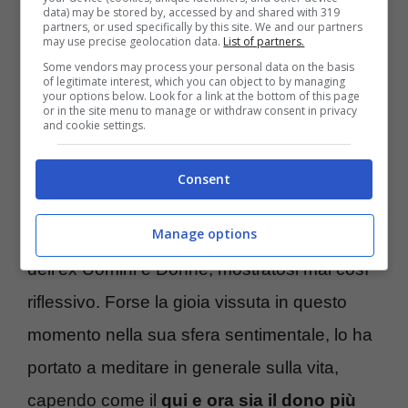
data) may be stored by, accessed by and shared with 319
partners, or used specifically by this site. We and our partners
Ma i più attenti, non si sono fatti sfuggire una
may use precise geolocation data.
List of partners.
Some vendors may process your personal data on the basis
sua
stories
, diversa dai soliti contenuti.
of legitimate interest, which you can object to by managing
your options below. Look for a link at the bottom of this page
Alessandro ha postato la foto di una tazzina
or in the site menu to manage or withdraw consent in privacy
and cookie settings.
di caffè, accompagnata da una
riflessione
toccante:
“Voglio passare meno tempo con
Consent
la testa nel futuro, per non perdermi il
Manage options
presente, che è tutto ciò che conta”
, le parole
dell’ex Uomini e Donne, mostratosi mai così
riflessivo. Forse la gioia vissuta in questo
momento nella sua sfera sentimentale, lo ha
portato a meditare in generale sulla vita,
capendo come il
qui e ora sia il dono più