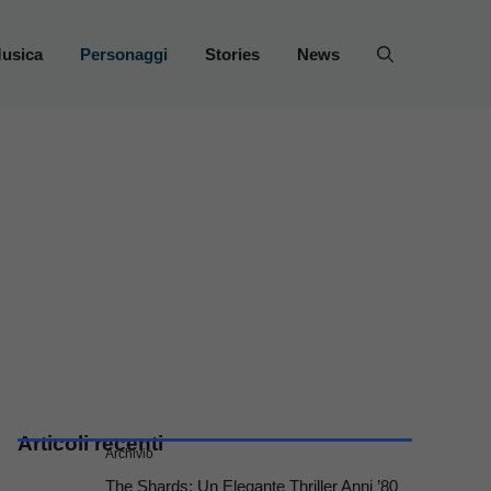
usica
Personaggi
Stories
News
Articoli recenti
Archivio
The Shards: Un Elegante Thriller Anni ’80