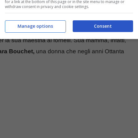
for a link at the bottom of this page or in the site menu to manage or
withdraw consent in privacy and cookie settings.
Manage options
Consent
 Borghese
è figlio d’arte. Lui non ha seguito le
 la sua maestria ai fornelli. Sua mamma, infatti,
ara Bouchet,
una donna che negli anni Ottanta