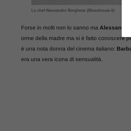
Lo chef Alessandro Borghese (Blueshouse.it)
Forse in molti non lo sanno ma
Alessandro
orme della madre ma si è fatto conoscere per
è una nota donna del cinema italiano:
Barb
era una vera icona di sensualità.